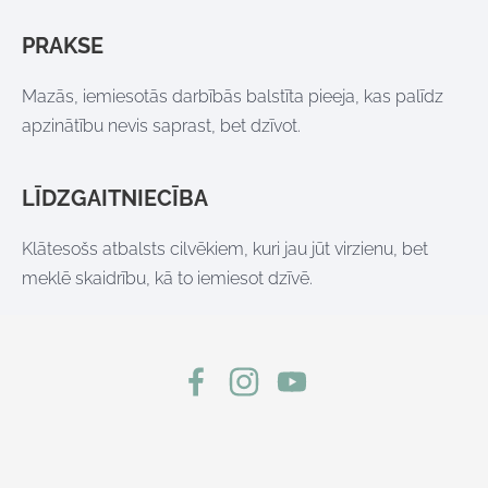
PRAKSE
Mazās, iemiesotās darbībās balstīta pieeja, kas palīdz
apzinātību nevis saprast, bet dzīvot.
LĪDZGAITNIECĪBA
Klātesošs atbalsts cilvēkiem, kuri jau jūt virzienu, bet
meklē skaidrību, kā to iemiesot dzīvē.