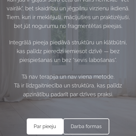
vairāk”, bet skaidrību un jēgpilnu virzienu ikdienā.
Tiem, kuri ir meklējuši, mācījušies un praktizējuši,
bet jūt nogurumu no fragmentētas pieejas.
Integrālā pieeja piedāvā struktūru un klātbūtni,
kas palīdz pieredzi iemiesot dzīvē — bez
piespiešanas un bez “sevis labošanas”.
Tā nav terapija un nav viena metode.
Tā ir līdzgaitniecība un struktūra, kas palīdz
apzinātību padarīt par dzīves praksi.
Darba formas
Par pieeju