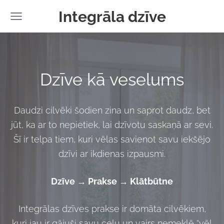
Integrāla dzīve
Dzīve kā veselums
Daudzi cilvēki šodien zina un saprot daudz, bet
jūt, ka ar to nepietiek, lai dzīvotu saskaņā ar sevi.
Šī ir telpa tiem, kuri vēlas savienot savu iekšējo
dzīvi ar ikdienas izpausmi.
Dzīve → Prakse → Klātbūtne
Integrālas dzīves prakse ir domāta cilvēkiem,
kuri jau ir gājuši savu ceļu un vairs nemeklē “vēl