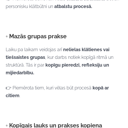
personisku klātbūtni un
atbalstu procesā.
◦ Mazās grupas prakse
Laiku pa laikam veidojas arī
nelielas klātienes vai
tiešsaistes grupas
, kur darbs notiek kopīgā ritmā un
struktūrā. Tās ir par
kopīgu pieredzi, refleksiju un
mijiedarbību.
👉 Piemērota tiem, kuri vēlas būt procesā
kopā ar
citiem
.
◦ Kopīgais lauks un prakses kopiena