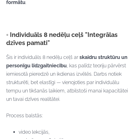
formātu
.
◦ Individuāls 8 nedēļu ceļš "Integrālas
dzīves pamati"
Šis ir individuāls 8 nedēļu ceļš ar
skaidru struktūru un
personīgu līdzgaitniecību
, kas palīdz teoriju pārvērst
iemiesotā pieredzē un ikdienas izvēlēs. Darbs notiek
strukturēti, bet elastīgi — vienojoties par individuālu
tempu un tikšanās laikiem, atbilstoši manai kapacitātei
un tavai dzīves realitātei.
Process balstās:
video lekcijās,