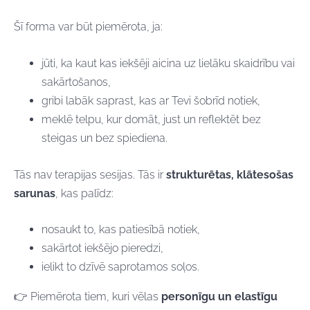
Šī forma var būt piemērota, ja:
jūti, ka kaut kas iekšēji aicina uz lielāku skaidrību vai
sakārtošanos,
gribi labāk saprast, kas ar Tevi šobrīd notiek,
meklē telpu, kur domāt, just un reflektēt bez
steigas un bez spiediena.
Tās nav terapijas sesijas. Tās ir
strukturētas, klātesošas
sarunas
, kas palīdz:
nosaukt to, kas patiesībā notiek,
sakārtot iekšējo pieredzi,
ielikt to dzīvē saprotamos soļos.
👉 Piemērota tiem, kuri vēlas
personīgu un elastīgu