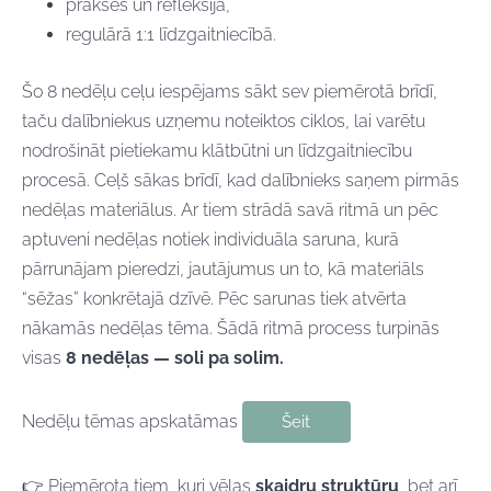
praksēs un refleksijā,
regulārā 1:1 līdzgaitniecībā.
Šo 8 nedēļu ceļu iespējams sākt sev piemērotā brīdī,
taču dalībniekus uzņemu noteiktos ciklos,
lai varētu
nodrošināt pietiekamu klātbūtni un līdzgaitniecību
procesā.
Ceļš sākas brīdī, kad dalībnieks saņem pirmās
nedēļas materiālus. Ar tiem strādā savā ritmā un pēc
aptuveni nedēļas notiek individuāla saruna, kurā
pārrunājam pieredzi, jautājumus un to, kā materiāls
“sēžas” konkrētajā dzīvē. Pēc sarunas tiek atvērta
nākamās nedēļas tēma. Šādā ritmā process turpinās
visas
8 nedēļas — soli pa solim.
Nedēļu tēmas apskatāmas
Šeit
👉 Piemērota tiem, kuri vēlas
skaidru struktūru
, bet arī