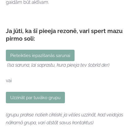
gaidām būt aktīvam.
Ja jūti, ka šī pieeja rezonē, vari spert mazu
pirmo soli:
Pieteikties iepazīšanās sarunai
(īsa saruna, lai saprastu, kura pieeja tev šobrīd der)
vai
Uzzināt par tuvāko grupu
(grupu prakse notiek cikliski; ja vēlies uzzināt, kad veidojas
nākamā grupa, vari atstāt savus kontaktus)