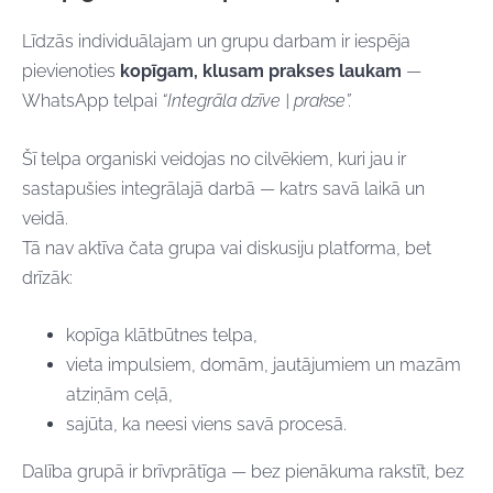
Līdzās individuālajam un grupu darbam ir iespēja
pievienoties
kopīgam, klusam prakses laukam
—
WhatsApp telpai
“Integrāla dzīve | prakse”.
Šī telpa organiski veidojas no cilvēkiem, kuri jau ir
sastapušies integrālajā darbā — katrs savā laikā un
veidā.
Tā nav aktīva čata grupa vai diskusiju platforma, bet
drīzāk:
kopīga klātbūtnes telpa,
vieta impulsiem, domām, jautājumiem un mazām
atziņām ceļā,
sajūta, ka neesi viens savā procesā.
Dalība grupā ir brīvprātīga — bez pienākuma rakstīt, bez