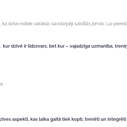
ā, ka dzīve notiek vairākās savstarpēji saistītās jomās. Lai pi
t,
kur dzīvē ir līdzsvars, bet kur – vajadzīga uzmanība, treni
ze
zīves aspekti, kas laika gaitā tiek kopti, trenēti un integrēti