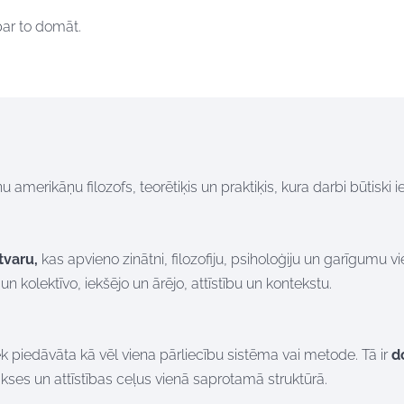
 par to domāt
.
amerikāņu filozofs, teorētiķis un praktiķis, kura darbi būtiski i
tvaru,
kas apvieno zinātni, filozofiju, psiholoģiju un garīgumu vi
n kolektīvo, iekšējo un ārējo, attīstību un kontekstu.
iek piedāvāta kā vēl viena pārliecību sistēma vai metode. Tā ir
d
kses un attīstības ceļus vienā saprotamā struktūrā.