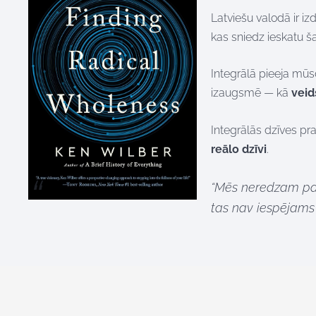
Latviešu valodā ir i
kas sniedz ieskatu š
Integrālā pieeja mūsd
izaugsmē — kā
veid
Integrālās dzīves pra
reālo dzīvi
.
“Mēs neredzam pas
tas nav iespējams 