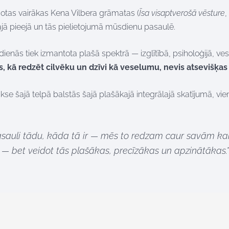
zdotas vairākas Kena Vilbera grāmatas (
Īsa visaptverošā vēsture
,
ajā pieejā un tās pielietojumā mūsdienu pasaulē.
ienās tiek izmantota plašā spektrā — izglītībā, psiholoģijā, ves
s, kā redzēt cilvēku un dzīvi kā veselumu, nevis atsevišķas
kse šajā telpā balstās šajā plašākajā integrālajā skatījumā, vie
auli tādu, kāda tā ir — mēs to redzam caur savām ka
— bet veidot tās plašākas, precīzākas un apzinātākas.”