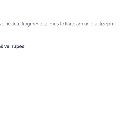
eredze nekļūtu fragmentēta, mēs to kartējam un praktizējam
ņš vai rūpes
:
.