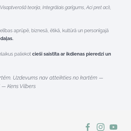
Visaptverošā teorija
,
Integrālais garīgums
,
Aci pret aci
),
elības aprūpē, biznesā, ētikā, kultūrā un personīgajā
 daļas.
nlaikus paliekot
cieši saistīta ar ikdienas pieredzi un
rtēm. Uzdevums nav atteikties no kartēm —
 — Kens Vilbers