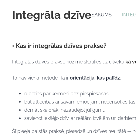
Integrāla dzīve
SĀKUMS
INTE
◦ Kas ir integrālas dzīves prakse?
Integrālas dzīves prakse nozīmē skatīties uz cilvēku
kā 
Tā nav viena metode.
Tā ir
orientācija, kas palīdz
:
rūpēties par ķermeni bez piespiešanas
būt attiecībās ar savām emocijām, necenšoties tās
domāt skaidrāk, nezaudējot jūtīgumu
savienot iekšējo dzīvi ar reālām izvēlēm un darbie
Šī pieeja balstās praksē, pieredzē un dzīves realitātē — 