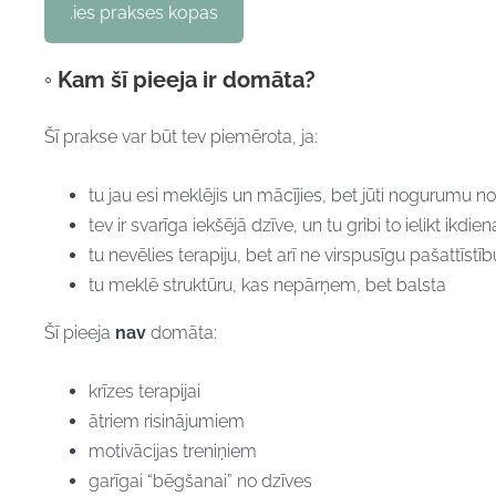
.ies prakses kopas
◦ Kam šī pieeja ir domāta?
Šī prakse var būt tev piemērota, ja:
tu jau esi meklējis un mācījies, bet jūti nogurum
tev ir svarīga iekšējā dzīve, un tu gribi to ielikt ikdi
tu nevēlies terapiju, bet arī ne virspusīgu pašattīstīb
tu meklē struktūru, kas nepārņem, bet balsta
Šī pieeja
nav
domāta:
krīzes terapijai
ātriem risinājumiem
motivācijas treniņiem
garīgai “bēgšanai” no dzīves