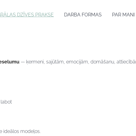
GRĀLAS DZĪVES PRAKSE
DARBA FORMAS
PAR MANI
veselumu
— ķermeni, sajūtām, emocijām, domāšanu, attiecībām,
 labot
m
ne ideālos modeļos.