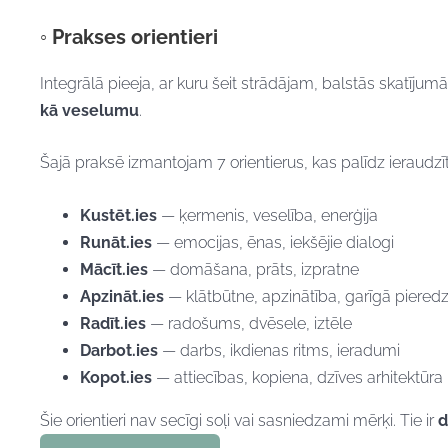
◦ Prakses orientieri
Integrālā pieeja, ar kuru šeit strādājam, balstās skatījum
kā veselumu
.
Šajā praksē izmantojam 7 orientierus, kas palīdz ieraudzī
Kustēt.ies
— ķermenis, veselība, enerģija
Runāt.ies
— emocijas, ēnas, iekšējie dialogi
Mācīt.ies
— domāšana, prāts, izpratne
Apzināt.ies
— klātbūtne, apzinātība, garīgā piered
Radīt.ies
— radošums, dvēsele, iztēle
Darbot.ies
— darbs, ikdienas ritms, ieradumi
Kopot.ies
— attiecības, kopiena, dzīves arhitektūra
Šie orientieri nav secīgi soļi vai sasniedzami mērķi. Tie ir
d