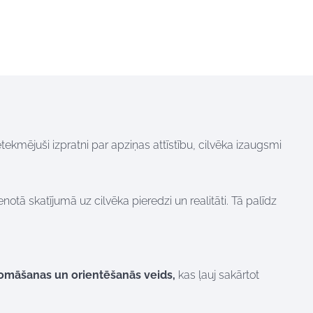
etekmējuši izpratni par apziņas attīstību, cilvēka izaugsmi
enotā skatījumā uz cilvēka pieredzi un realitāti. Tā palīdz
omāšanas un orientēšanās veids,
kas ļauj sakārtot