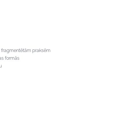
u no fragmentētām praksēm
enas formās
u