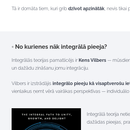
Tā ir domāta tiem, kuri grib
dzīvot apzinātāk
,
nevis tikai
◦ No kurienes nāk integrālā pieeja?
Integrālās teorijas pamatlicējs ir
Kens Vilbers
— mūsdienu 
un dažādu zināšanu jomu integrāciju.
Vilbers ir izstrādājis
integrālo pieeju kā visaptverošu ie
vienlaikus ņemt vērā vairākas perspektīvas — individuālo u
Integrālā teorija net
dažādas pieejas, pra