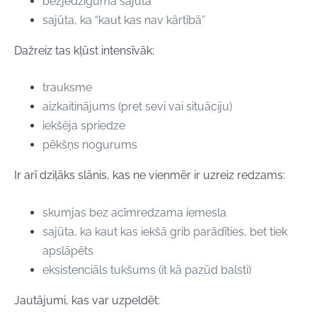
bezjēdzīguma sajūta
sajūta, ka “kaut kas nav kārtībā”
Dažreiz tas kļūst intensīvāk:
trauksme
aizkaitinājums (pret sevi vai situāciju)
iekšēja spriedze
pēkšņs nogurums
Ir arī dziļāks slānis, kas ne vienmēr ir uzreiz redzams:
skumjas bez acīmredzama iemesla
sajūta, ka kaut kas iekšā grib parādīties, bet tiek
apslāpēts
eksistenciāls tukšums (it kā pazūd balsti)
Jautājumi, kas var uzpeldēt: