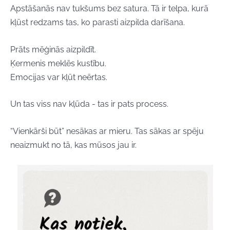
Apstāšanās nav tukšums bez satura.
Tā ir telpa, kurā
kļūst redzams tas, ko parasti aizpilda darīšana.
Prāts mēģinās aizpildīt.
Ķermenis meklēs kustību.
Emocijas var kļūt neērtas.
Un tas viss nav kļūda -
tas ir pats process.
“Vienkārši būt” nesākas ar mieru.
Tas sākas ar spēju
neaizmukt no tā, kas mūsos jau ir.