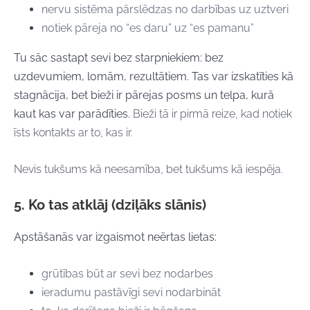
nervu sistēma pārslēdzas no darbības uz uztveri
notiek pāreja no “es daru” uz “es pamanu”
Tu sāc sastapt sevi bez starpniekiem: bez
uzdevumiem, lomām, rezultātiem.
Tas var izskatīties kā
stagnācija, bet bieži ir pārejas posms un
telpa, kurā
kaut kas var parādīties
.
Bieži tā ir pirmā reize, kad notiek
īsts kontakts ar to, kas ir.
Nevis tukšums kā neesamība, bet tukšums kā iespēja.
5. Ko tas atklāj (dziļāks slānis)
Apstāšanās var izgaismot neērtas lietas:
grūtības būt ar sevi bez nodarbes
ieradumu pastāvīgi sevi nodarbināt