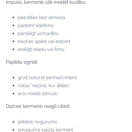
Impulsi, ķermenis sāk meklēt kustību:
piecelties bez iemesla
paņemt telefonu
pārslēgt uzmanību
kaut ko apēst vai iedzert
ieslēgt skaņu vai fonu
Papildu signāli:
grūti noturēt ķermeni mierā
rokas “nezina, kur likties”
acis meklē stimulu
Dažreiz ķermenis reaģē citādi:
pēkšņs nogurums
smaguma sajūta ķermenī