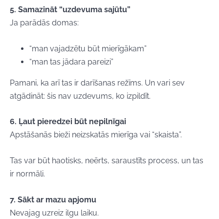
5. Samazināt “uzdevuma sajūtu”
Ja parādās domas:
“man vajadzētu būt mierīgākam”
“man tas jādara pareizi”
Pamani, ka arī tas ir darīšanas režīms.
Un vari sev
atgādināt:
šis nav uzdevums, ko izpildīt.
6. Ļaut pieredzei būt nepilnīgai
Apstāšanās bieži neizskatās mierīga vai “skaista”.
Tas var būt haotisks, neērts, saraustīts process,
un tas
ir normāli.
7. Sākt ar mazu apjomu
Nevajag uzreiz ilgu laiku.