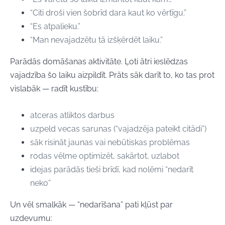
“Citi droši vien šobrīd dara kaut ko vērtīgu.”
“Es atpalieku.”
“Man nevajadzētu tā izšķērdēt laiku.”
Parādās domāšanas aktivitāte. Ļoti ātri ieslēdzas
vajadzība šo laiku aizpildīt. Prāts sāk darīt to, ko tas prot
vislabāk — radīt kustību:
atceras atliktos darbus
uzpeld vecas sarunas (“vajadzēja pateikt citādi”)
sāk risināt jaunas vai nebūtiskas problēmas
rodas vēlme optimizēt, sakārtot, uzlabot
idejas parādās tieši brīdī, kad nolēmi “nedarīt
neko”
Un vēl smalkāk — “nedarīšana” pati kļūst par
uzdevumu: