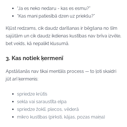
“Ja es neko nedaru - kas es esmu?”
“Kas mani patiesībā dzen uz priekšu?”
Kļūst redzams, cik daudz darīšanas ir bēgšana no šīm
sajūtām un cik daudz ikdienas kustības nav brīva izvēle,
bet veids, kā nepalikt klusumā.
3. Kas notiek ķermenī
Apstāšanās nav tikai mentāls process — to ļoti skaidri
jūt arī ķermenis:
spriedze krūtīs
sekla vai saraustīta elpa
spriedze žoklī, plecos, vēderā
mikro kustības (pirksti, kājas, pozas maiņa)