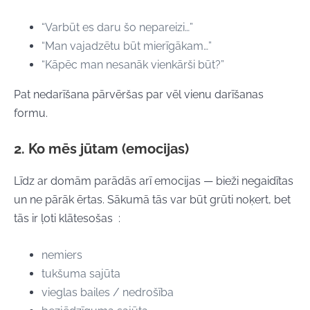
“Varbūt es daru šo nepareizi…”
“Man vajadzētu būt mierīgākam…”
“Kāpēc man nesanāk vienkārši būt?”
Pat nedarīšana pārvēršas par vēl vienu darīšanas
formu.
2. Ko mēs jūtam (emocijas)
Līdz ar domām parādās arī emocijas — bieži negaidītas
un ne pārāk ērtas. Sākumā tās var būt grūti noķert, bet
tās ir ļoti klātesošas :
nemiers
tukšuma sajūta
vieglas bailes / nedrošība