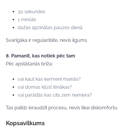
30 sekundes
1 minūte
dažas apzinātas pauzes dienā
Svarīgāka ir regularitāte, nevis ilgums.
8. Pamanīt, kas notiek pēc tam
Pēc apstāšanās
brīža
:
vai kaut kas ķermenī mainās?
vai domas kļūst lēnākas?
vai parādās kas cits zem nemiera?
Tas palīdz ieraudzīt procesu, nevis tikai diskomfortu.
Kopsavilkums