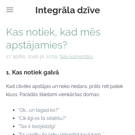
Integrāla dzīve
Kas notiek, kad mēs
apstājamies?
17. aprīlis, 2026 pl. 12:09,
Nav komentāru
1. Kas notiek galvā
Kad cilvēks apstājas un neko nedara, prāts reti paliek
kluss. Parādās šķietami vienkāršas domas:
“Ok… un tagad ko?”
“Cik ilgi es tā sēdēšu?”
“Tas ir bezjēdzīgi.”
“Es varētu šo laiku izmantot kaut kam…”