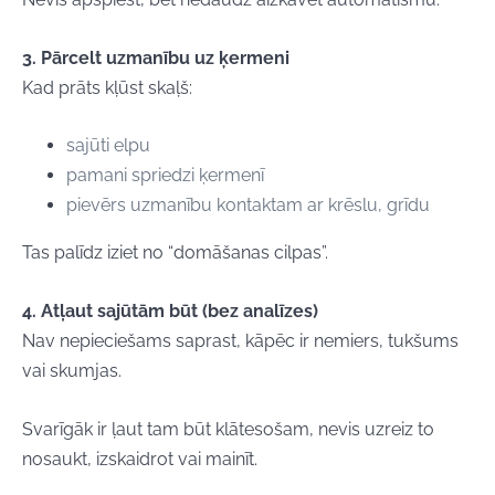
3. Pārcelt uzmanību uz ķermeni
Kad prāts kļūst skaļš:
sajūti elpu
pamani spriedzi ķermenī
pievērs uzmanību kontaktam ar krēslu, grīdu
Tas palīdz iziet no “domāšanas cilpas”.
4. Atļaut sajūtām būt (bez analīzes)
Nav nepieciešams saprast, kāpēc ir nemiers, tukšums
vai skumjas.
Svarīgāk ir ļaut tam būt klātesošam,
nevis uzreiz to
nosaukt, izskaidrot vai mainīt.