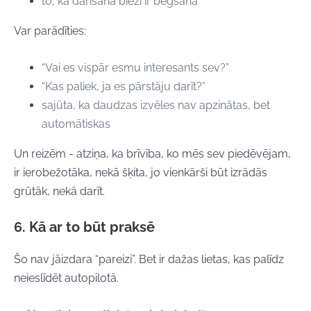
to, ka darīšana bieži ir bēgšana
Var parādīties:
“Vai es vispār esmu interesants sev?”
“Kas paliek, ja es pārstāju darīt?”
sajūta, ka daudzas izvēles nav apzinātas, bet
automātiskas
Un reizēm - atziņa, ka brīvība, ko mēs sev piedēvējam,
ir ierobežotāka, nekā šķita, jo vienkārši būt izrādās
grūtāk, nekā darīt.
6. Kā ar to būt praksē
Šo nav jāizdara “pareizi”.
Bet ir dažas lietas, kas palīdz
neieslīdēt autopilotā.