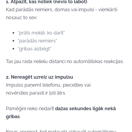
1. Atpazīt, kas notiek (nevis to labot)
Kad parādās nemiers, domas vai impulsi -
vienkārši
nosauc to sev:
“prāts meklē, ko darīt”
“parādās nemiers”
“gribas aizbēgt”
Tas jau rada nelielu distanci no automātiskas reakcijas.
2. Nereaģēt
uzreiz
uz impulsu
Impulss paņemt telefonu, piecelties vai
novērsties
parasti ir ļoti ātrs.
Pamēģini neko nedarīt
dažas sekundes ilgāk nekā
gribas
.
Nevis apspiest, bet nedaudz aizkavēt automātismu.