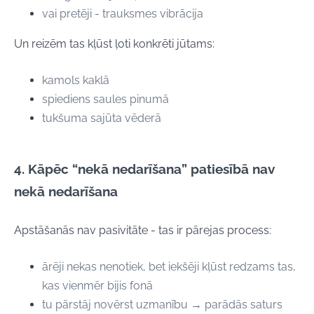
vai pretēji - trauksmes vibrācija
Un reizēm tas kļūst ļoti konkrēti jūtams:
kamols kaklā
spiediens saules pinumā
tukšuma sajūta vēderā
4. Kāpēc “nekā nedarīšana” patiesībā nav
nekā nedarīšana
Apstāšanās nav pasivitāte - tas ir pārejas process:
ārēji nekas nenotiek, bet iekšēji kļūst redzams tas,
kas vienmēr bijis fonā
tu pārstāj novērst uzmanību → parādās saturs