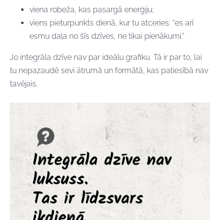
viena robeža, kas pasargā enerģiju;
viens pieturpunkts dienā, kur tu atceries: “es arī
esmu daļa no šīs dzīves, ne tikai pienākumi.”
Jo integrāla dzīve nav par ideālu grafiku. Tā ir par to, lai
tu nepazaudē sevi ātrumā un formātā, kas patiesībā nav
tavējais.