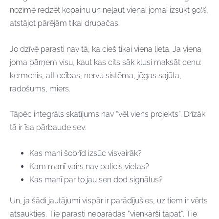
nozīmē redzēt kopainu un neļaut vienai jomai izsūkt 90%,
atstājot pārējām tikai drupačas.
Jo dzīvē parasti nav tā, ka cieš tikai viena lieta. Ja viena
joma pārņem visu, kaut kas cits sāk klusi maksāt cenu:
ķermenis, attiecības, nervu sistēma, jēgas sajūta,
radošums, miers.
Tāpēc integrāls skatījums nav “vēl viens projekts”. Drīzāk
tā ir īsa pārbaude sev:
Kas mani šobrīd izsūc visvairāk?
Kam manī vairs nav palicis vietas?
Kas manī par to jau sen dod signālus?
Un, ja šādi jautājumi vispār ir parādījušies, uz tiem ir vērts
atsaukties. Tie parasti neparādās “vienkārši tāpat”. Tie