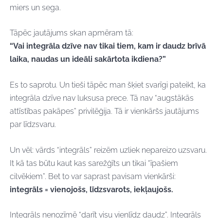
miers un sega.
Tāpēc jautājums skan apmēram tā:
“Vai integrāla dzīve nav tikai tiem, kam ir daudz brīvā
laika, naudas un ideāli sakārtota ikdiena?”
Es to saprotu. Un tieši tāpēc man šķiet svarīgi pateikt, ka
integrāla dzīve nav luksusa prece. Tā nav “augstākās
attīstības pakāpes” privilēģija. Tā ir vienkāršs jautājums
par līdzsvaru.
Un vēl: vārds “integrāls” reizēm uzliek nepareizo uzsvaru.
It kā tas būtu kaut kas sarežģīts un tikai “īpašiem
cilvēkiem”. Bet to var saprast pavisam vienkārši:
integrāls = vienojošs, līdzsvarots, iekļaujošs.
Integrāls nenozīmē “darīt visu vienlīdz daudz”. Integrāls