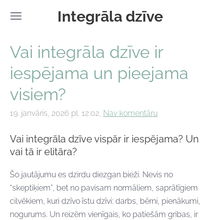
Integrāla dzīve
Vai integrāla dzīve ir
iespējama un pieejama
visiem?
19. janvāris, 2026 pl. 12:02,
Nav komentāru
Vai integrāla dzīve vispār ir iespējama? Un
vai tā ir elitāra?
Šo jautājumu es dzirdu diezgan bieži. Nevis no
“skeptiķiem”, bet no pavisam normāliem, saprātīgiem
cilvēkiem, kuri dzīvo īstu dzīvi: darbs, bērni, pienākumi,
nogurums. Un reizēm vienīgais, ko patiešām gribas, ir