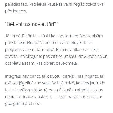
parādās tad, kad iekšā kaut kas vairs negrib dzīvot tikai
pēc inerces.
“Bet vai tas nav elitāri?”
Jā un nē. Elitāri tas kļūst tikai tad, ja integrālo uztaisām
par statusu. Bet pašā būtībā tas ir pretējais: tas ir
pieejams visiem. Tā ir “elite”, kurā nav atlases — tikai
atvērts uzaicinājums paskatīties uz savu dzīvi kopainā un
dot vietu arī tam, kas citkārt paliek malā.
Integrāls nav par to, lai dzīvotu “pareizi”. Tas ir par to, lai
dzīvotu jēgpilnāk un veselāk tajā dzīvē, kas tev jau ir. Un
tas ir iespējams jebkurā posmā, kurā tu atrodies, jo tas
neprasa ideālus apstākļus — tikai mazas korekcijas un
godīgumu pret sevi.