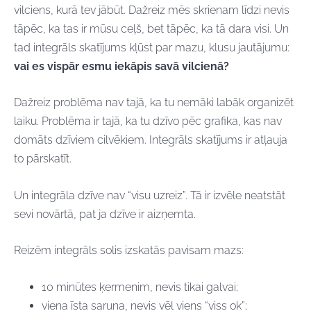
vilciens, kurā tev jābūt. Dažreiz mēs skrienam līdzi nevis
tāpēc, ka tas ir mūsu ceļš, bet tāpēc, ka tā dara visi. Un
tad integrāls skatījums kļūst par mazu, klusu jautājumu:
vai es vispār esmu iekāpis savā vilcienā?
Dažreiz problēma nav tajā, ka tu nemāki labāk organizēt
laiku. Problēma ir tajā, ka tu dzīvo pēc grafika, kas nav
domāts dzīviem cilvēkiem. Integrāls skatījums ir atļauja
to pārskatīt.
Un integrāla dzīve nav “visu uzreiz”. Tā ir izvēle neatstāt
sevi novārtā, pat ja dzīve ir aizņemta.
Reizēm integrāls solis izskatās pavisam mazs:
10 minūtes ķermenim, nevis tikai galvai;
viena īsta saruna, nevis vēl viens “viss ok”;