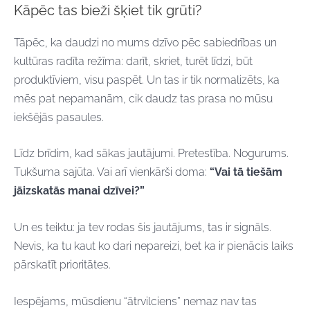
Kāpēc tas bieži šķiet tik grūti?
Tāpēc, ka daudzi no mums dzīvo pēc sabiedrības un
kultūras radīta režīma: darīt, skriet, turēt līdzi, būt
produktīviem, visu paspēt. Un tas ir tik normalizēts, ka
mēs pat nepamanām, cik daudz tas prasa no mūsu
iekšējās pasaules.
Līdz brīdim, kad sākas jautājumi. Pretestība. Nogurums.
Tukšuma sajūta. Vai arī vienkārši doma:
“Vai tā tiešām
jāizskatās manai dzīvei?”
Un es teiktu: ja tev rodas šis jautājums, tas ir signāls.
Nevis, ka tu kaut ko dari nepareizi, bet ka ir pienācis laiks
pārskatīt prioritātes.
Iespējams, mūsdienu “ātrvilciens” nemaz nav tas