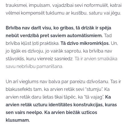
trauksmei, impulsam, vajadzībai sevi noformulēt, katrai
vēlmei kompensēt tukšumu ar kustību, saturu vai jēgu.
Brīvība nav darīt visu, ko gribas, tā drīzāk ir spēja
nebūt verdzībā pret saviem automātismiem.
Tad
brīvība kļūst ļoti praktiska.
T
ā dzīvo mikromirkļos.
Un,
jo ilgāk es dzīvoju, jo vairāk saprotu, ka brīvība nav
stāvoklis, kuru vienreiz sasniedz
.
Tā ir arvien smalkāka
savu nebrīvību pamanīšana.
Un arī vieglums nav balva par pareizu dzīvošanu. Tas ir
blakusefekts tam, ka arvien retāk sevi “stumju”. Ka
arvien retāk daru lietas tikai tāpēc, ka “tā vajag”.
Ka
arvien retāk uzturu identitātes konstrukcijas, kuras
sen vairs neelpo. Ka arvien biežāk uzticos
klusumam.