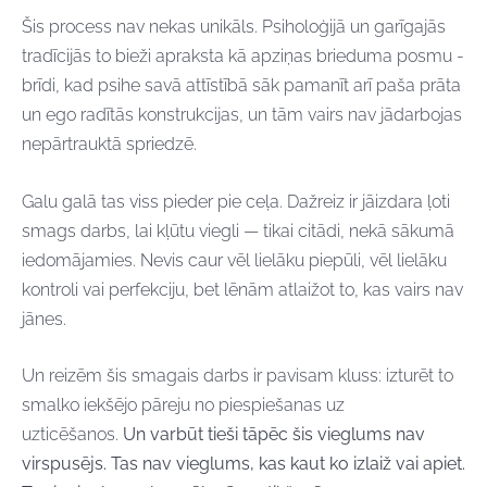
Šis process nav nekas unikāls. Psiholoģijā un garīgajās
tradīcijās to bieži apraksta kā apziņas brieduma posmu -
brīdi, kad psihe savā attīstībā sāk pamanīt arī paša prāta
un ego radītās konstrukcijas, un tām vairs nav jādarbojas
nepārtrauktā spriedzē.
Galu galā tas viss pieder pie ceļa. Dažreiz ir jāizdara ļoti
smags darbs, lai kļūtu viegli — tikai citādi, nekā sākumā
iedomājamies. Nevis caur vēl lielāku piepūli, vēl lielāku
kontroli vai perfekciju, bet lēnām atlaižot to, kas vairs nav
jānes.
Un reizēm šis smagais darbs ir pavisam kluss: izturēt to
smalko iekšējo pāreju no piespiešanas uz
uzticēšanos.
Un varbūt tieši tāpēc šis vieglums nav
virspusējs. Tas nav vieglums, kas kaut ko izlaiž vai apiet.