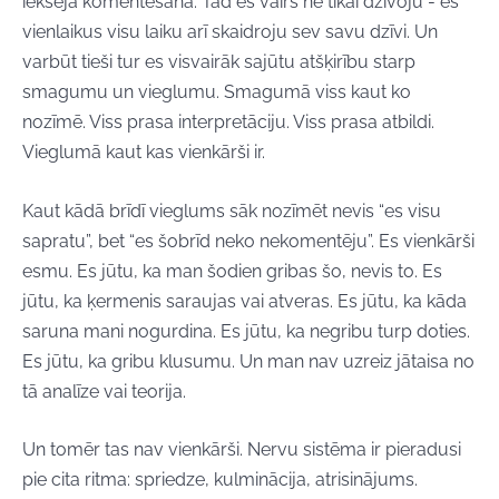
iekšējā komentēšanā. Tad es vairs ne tikai dzīvoju - es
vienlaikus visu laiku arī skaidroju sev savu dzīvi. Un
varbūt tieši tur es visvairāk sajūtu atšķirību starp
smagumu un vieglumu. Smagumā viss kaut ko
nozīmē. Viss prasa interpretāciju. Viss prasa atbildi.
Vieglumā kaut kas vienkārši ir.
Kaut kādā brīdī vieglums sāk nozīmēt nevis “es visu
sapratu”, bet “es šobrīd neko nekomentēju”. Es vienkārši
esmu. Es jūtu, ka man šodien gribas šo, nevis to. Es
jūtu, ka ķermenis saraujas vai atveras. Es jūtu, ka kāda
saruna mani nogurdina. Es jūtu, ka negribu turp doties.
Es jūtu, ka gribu klusumu. Un man nav uzreiz jātaisa no
tā analīze vai teorija.
Un tomēr tas nav vienkārši. Nervu sistēma ir pieradusi
pie cita ritma: spriedze, kulminācija, atrisinājums.