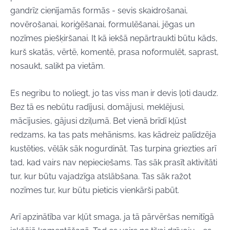
gandrīz cienījamās formās - sevis skaidrošanai,
novērošanai, koriģēšanai, formulēšanai, jēgas un
nozīmes piešķiršanai. It kā iekšā nepārtraukti būtu kāds,
kurš skatās, vērtē, komentē, prasa noformulēt, saprast,
nosaukt, salikt pa vietām.
Es negribu to noliegt, jo tas viss man ir devis ļoti daudz.
Bez tā es nebūtu radījusi, domājusi, meklējusi,
mācījusies, gājusi dziļumā. Bet vienā brīdī kļūst
redzams, ka tas pats mehānisms, kas kādreiz palīdzēja
kustēties, vēlāk sāk nogurdināt. Tas turpina griezties arī
tad, kad vairs nav nepieciešams. Tas sāk prasīt aktivitāti
tur, kur būtu vajadzīga atslābšana. Tas sāk ražot
nozīmes tur, kur būtu pieticis vienkārši pabūt.
Arī apzinātība var kļūt smaga, ja tā pārvēršas nemitīgā