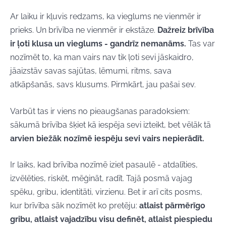
Ar laiku ir kļuvis redzams, ka vieglums ne vienmēr ir
prieks. Un brīvība ne vienmēr ir ekstāze.
Dažreiz brīvība
ir ļoti klusa un vieglums - gandrīz nemanāms.
Tas var
nozīmēt to, ka man vairs nav tik ļoti sevi jāskaidro,
jāaizstāv savas sajūtas, lēmumi, ritms, sava
atkāpšanās, savs klusums. Pirmkārt, jau pašai sev.
Varbūt tas ir viens no pieaugšanas paradoksiem:
sākumā brīvība šķiet kā iespēja sevi izteikt, bet vēlāk tā
arvien biežāk nozīmē iespēju sevi vairs nepierādīt.
Ir laiks, kad brīvība nozīmē iziet pasaulē - atdalīties,
izvēlēties, riskēt, mēģināt, radīt. Tajā posmā vajag
spēku, gribu, identitāti, virzienu. Bet ir arī cits posms,
kur brīvība sāk nozīmēt ko pretēju:
atlaist pārmērīgo
gribu, atlaist vajadzību visu definēt, atlaist piespiedu