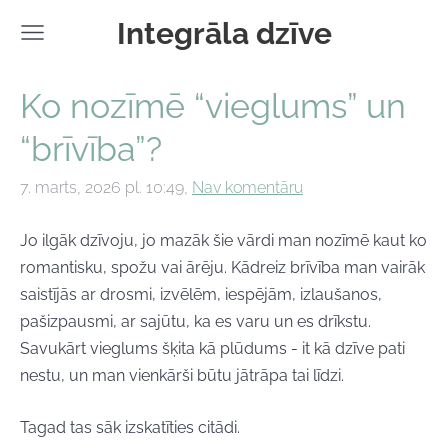
Integrāla dzīve
Ko nozīmē “vieglums” un
“brīvība”?
7. marts, 2026 pl. 10:49,
Nav komentāru
Jo ilgāk dzīvoju, jo mazāk šie vārdi man nozīmē kaut ko
romantisku, spožu vai ārēju. Kādreiz brīvība man vairāk
saistījās ar drosmi, izvēlēm, iespējām, izlaušanos,
pašizpausmi, ar sajūtu, ka es varu un es drīkstu.
Savukārt vieglums šķita kā plūdums - it kā dzīve pati
nestu, un man vienkārši būtu jātrāpa tai līdzi.
Tagad tas sāk izskatīties citādi.