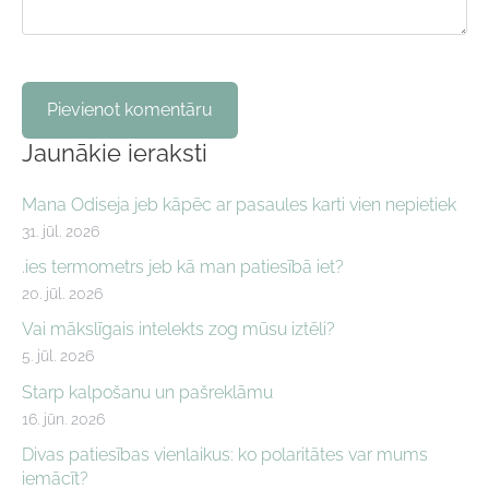
Jaunākie ieraksti
Mana Odiseja jeb kāpēc ar pasaules karti vien nepietiek
31. jūl. 2026
.ies termometrs jeb kā man patiesībā iet?
20. jūl. 2026
Vai mākslīgais intelekts zog mūsu iztēli?
5. jūl. 2026
Starp kalpošanu un pašreklāmu
16. jūn. 2026
Divas patiesības vienlaikus: ko polaritātes var mums
iemācīt?