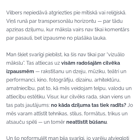
Vilbers nepiedāvā atgriezties pie mītiskā vai reliģiskā.
Viņš runā par transpersonālu horizontu — par tādu
apziņas dziļumu, kur māksla vairs nav tikai komentārs
par pasauli, bet izpausme no plašāka lauka.
Man šķiet svarīgi piebilst, ka šis nav tikai par “vizuālo
mākslu”. Tas attiecas uz
visām radošajām cilvēka
izpausmēm
— rakstīšanu un dzeju, mūziku, teātri un
performanci, kino, fotogrāfiju, dizainu, arhitektūru,
amatniecību, pat to, kā mēs veidojam telpu, valodu un
attiecību estētiku. Visur, kur cilvēks rada, skan viens un
tas pats jautājums:
no kāda dziļuma tas tiek radīts?
Jo
mēs varam attīstīt tehnikas, stilus, formātus, trikus un
atsauču spēli — un tomēr
neattīstīt būšanu
.
Un šo noformulēt man bija svarīgi, jo varēju atviegloti