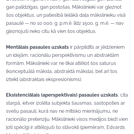
gan palīdzīgas, gan postošas. Mākslinieki var gleznot
šos objektus, un patiesībā lielākā daļa mākslinieku visā
pasaulē — no 10 000. g. p.m.ē. līdz 1500. g. m.ē. — nav
gleznojuši neko citu kā vien šos objektus.
Mentālais pasaules uzskats
ir pārpildīts ar jēdzieniem
un idejām, racionālu perspektīvismu un abstraktām
formām. Mākslinieki var ne tikai attēlot šos saturus
(konceptuālā māksla, abstraktā māksla), bet arī tos
izteikt (abstraktais ekspresionisms).
Eksistenciālais (aperspektīvais) pasaules uzskats
, cita
starpā, ietver izolēta subjekta šausmas, sastopoties ar
svešu pasauli, kurā nav ne mītisko mierinājumu, ne
racionālo pretenziju. Mākslinieki visos medijos bieži vien
ļoti spēcīgi ir attēlojuši šo stāvokli (piemēram, Edvards