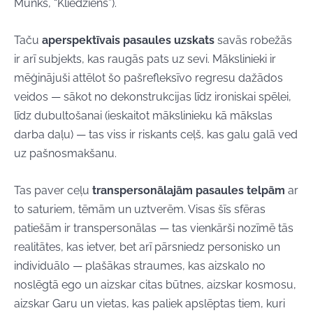
Munks, “Kliedziens”).
Taču
aperspektīvais pasaules uzskats
savās robežās
ir arī subjekts, kas raugās pats uz sevi. Mākslinieki ir
mēģinājuši attēlot šo pašrefleksīvo regresu dažādos
veidos — sākot no dekonstrukcijas līdz ironiskai spēlei,
līdz dubultošanai (ieskaitot mākslinieku kā mākslas
darba daļu) — tas viss ir riskants ceļš, kas galu galā ved
uz pašnosmakšanu.
Tas paver ceļu
transpersonālajām pasaules telpām
ar
to saturiem, tēmām un uztverēm. Visas šīs sfēras
patiešām ir transpersonālas — tas vienkārši nozīmē tās
realitātes, kas ietver, bet arī pārsniedz personisko un
individuālo — plašākas straumes, kas aizskalo no
noslēgtā ego un aizskar citas būtnes, aizskar kosmosu,
aizskar Garu un vietas, kas paliek apslēptas tiem, kuri