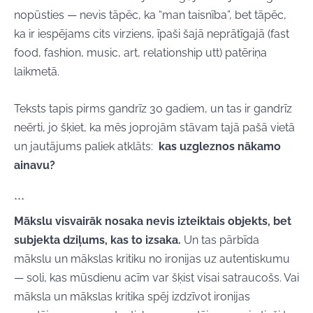
nopūsties — nevis tāpēc, ka “man taisnība”, bet tāpēc,
ka ir iespējams cits virziens, īpaši šajā neprātīgajā (fast
food, fashion, music, art, relationship utt) patēriņa
laikmetā.
Teksts tapis pirms gandrīz 30 gadiem, un tas ir gandrīz
neērti, jo šķiet, ka mēs joprojām stāvam tajā pašā vietā
un jautājums paliek atklāts:
kas uzgleznos nākamo
ainavu?
***
Mākslu visvairāk nosaka nevis izteiktais objekts, bet
subjekta dziļums, kas to izsaka.
Un tas pārbīda
mākslu un mākslas kritiku no ironijas uz autentiskumu
— soli, kas mūsdienu acīm var šķist visai satraucošs. Vai
māksla un mākslas kritika spēj izdzīvot ironijas