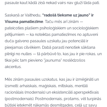
pasaule kaut kādā ziņā nekad vairs nav gluži tāda pati.
Saskaņā ar Vaithedu,
“radošā tieksme uz jauno” ir
Visuma pamatiezīme
. Taču mēs arī zinām —
pateicoties plašiem psiholoģiskiem un socioloģiskiem
pētījumiem — ka noteiktas pamatiezīmes no aptuveni
duča galveno pasaules uzskatu jau potenciāli ir
pieejamas cilvēkiem. Dabā parasti nenotiek sākšana
pilnīgi no nulles — tā pārbūvē to, kas jau ir pie rokas, un
tikai pēc tam pievieno "jaunuma" noslēdzošos
akcentus.
Mēs zinām pasaules uzskatus, kas jau ir izmēģināti un
izsmelti: arhaiskais, maģiskais, mītiskais, mentāli
racionālais (modernais) un eksistenciāli aperspektīvais
(postmodernais). Postmodernais, protams, vēl turpinās
būtiski ietekmēt nākamās desmitgades, ceļā uz savu