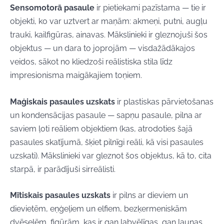
Sensomotorā pasaule
ir pietiekami pazīstama — tie ir
objekti, ko var uztvert ar maņām: akmeņi, putni, augļu
trauki, kailfigūras, ainavas. Mākslinieki ir gleznojuši šos
objektus — un dara to joprojām — visdažādākajos
veidos, sākot no kliedzoši reālistiska stila līdz
impresionisma maigākajiem toņiem.
Maģiskais pasaules uzskats
ir plastiskas pārvietošanas
un kondensācijas pasaule — sapņu pasaule, pilna ar
saviem ļoti reāliem objektiem (kas, atrodoties šajā
pasaules skatījumā, šķiet pilnīgi reāli, kā visi pasaules
uzskati). Mākslinieki var gleznot šos objektus, kā to, cita
starpā, ir parādījuši sirreālisti.
Mītiskais pasaules uzskats
ir pilns ar dieviem un
dievietēm, eņģeļiem un elfiem, bezķermeniskām
dvēselēm, figūrām, kas ir gan labvēlīgas, gan ļaunas,