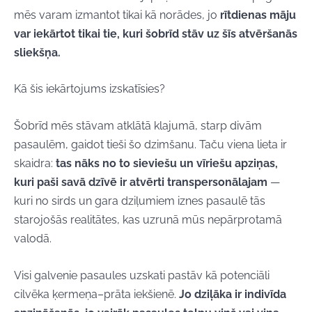
mēs varam izmantot tikai kā norādes, jo
rītdienas māju
var iekārtot tikai tie, kuri šobrīd stāv uz šīs atvēršanās
sliekšņa.
Kā šis iekārtojums izskatīsies?
Šobrīd mēs stāvam atklātā klajumā, starp divām
pasaulēm, gaidot tieši šo dzimšanu. Taču viena lieta ir
skaidra:
tas nāks no to sieviešu un vīriešu apziņas,
kuri paši savā dzīvē ir atvērti transpersonālajam
—
kuri no sirds un gara dziļumiem iznes pasaulē tās
starojošās realitātes, kas uzrunā mūs nepārprotamā
valodā.
Visi galvenie pasaules uzskati pastāv kā potenciāli
cilvēka ķermeņa–prāta iekšienē.
Jo dziļāka ir indivīda