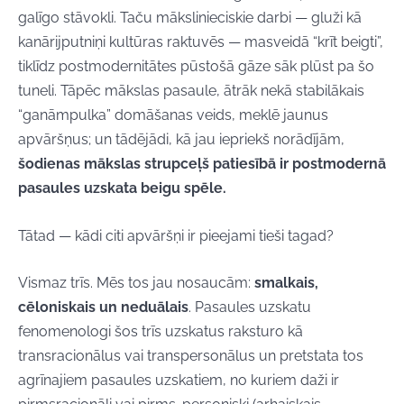
galīgo stāvokli. Taču mākslinieciskie darbi — gluži kā
kanārijputniņi kultūras raktuvēs — masveidā “krīt beigti”,
tiklīdz postmodernitātes pūstošā gāze sāk plūst pa šo
tuneli. Tāpēc mākslas pasaule, ātrāk nekā stabilākais
“ganāmpulka” domāšanas veids, meklē jaunus
apvāršņus; un tādējādi, kā jau iepriekš norādījām,
šodienas mākslas strupceļš patiesībā ir postmodernā
pasaules uzskata beigu spēle.
Tātad — kādi citi apvāršņi ir pieejami tieši tagad?
Vismaz trīs. Mēs tos jau nosaucām:
smalkais,
cēloniskais un neduālais
. Pasaules uzskatu
fenomenologi šos trīs uzskatus raksturo kā
transracionālus vai transpersonālus un pretstata tos
agrīnajiem pasaules uzskatiem, no kuriem daži ir