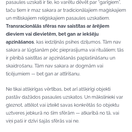
pasaules uzskati ir tie, ko varētu dēvēt par “garīgiem”,
taču tiem ir maz sakara ar tradicionālajiem maģiskajiem
un mītiskajiem reliģiskajiem pasaules uzskatiem.
Transracionālās sfēras nav saistītas ar ārējiem
dieviem vai dievietēm, bet gan ar iekšēju
apzināšanos
, kas iedziļinās psihes dziļumos. Tām nav
sakara ar lūgšanām pēc pieprasījuma vai rituāliem; tās
ir pilnībā saistītas ar apzināšanās paplašināšanu un
skaidrošanu. Tām nav sakara ar dogmām vai
ticējumiem — bet gan ar attīrīšanu.
Ne tikai atšķirīgas vērtības, bet arī atšķirīgi objekti
pastāv dažādos pasaules uzskatos. Un mākslinieki var
gleznot, attēlot vai izteikt savas konkrētās šo objektu
uztveres jebkurā no šīm sfērām — atkarībā no tā, vai
viņi paši ir dzīvi šajās sfērās vai ne.