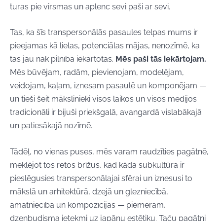
turas pie virsmas un aplenc sevi paši ar sevi.
Tas, ka šīs transpersonālās pasaules telpas mums ir
pieejamas kā lielas, potenciālas mājas, nenozīmē, ka
tās jau nāk pilnībā iekārtotas.
Mēs paši tās iekārtojam.
Mēs būvējam, radām, pievienojam, modelējam,
veidojam, kaļam, iznesam pasaulē un komponējam —
un tieši šeit mākslinieki visos laikos un visos medijos
tradicionāli ir bijuši priekšgalā, avangardā vislabākajā
un patiesākajā nozīmē.
Tādēļ, no vienas puses, mēs varam raudzīties pagātnē,
meklējot tos retos brīžus, kad kāda subkultūra ir
pieslēgusies transpersonālajai sfērai un iznesusi to
mākslā un arhitektūrā, dzejā un glezniecībā,
amatniecībā un kompozīcijās — piemēram,
dzenbudisma ietekmi uz japāņu estētiku. Taču pagātni