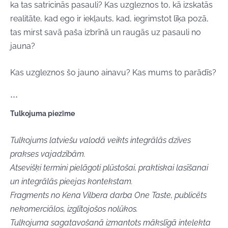
ka tas satricinās pasauli? Kas uzgleznos to, kā izskatās
realitāte, kad ego ir iekļauts, kad, iegrimstot līķa pozā,
tas mirst savā paša izbrīnā un raugās uz pasauli no
jauna?
Kas uzgleznos šo jauno ainavu? Kas mums to parādīs?
***
Tulkojuma piezīme
Tulkojums latviešu valodā veikts integrālās dzīves
prakses vajadzībām.
Atsevišķi termini pielāgoti plūstošai, praktiskai lasīšanai
un integrālās pieejas kontekstam.
Fragments no Kena Vilbera darba One Taste, publicēts
nekomerciālos, izglītojošos nolūkos.
Tulkojuma sagatavošanā izmantots mākslīgā intelekta