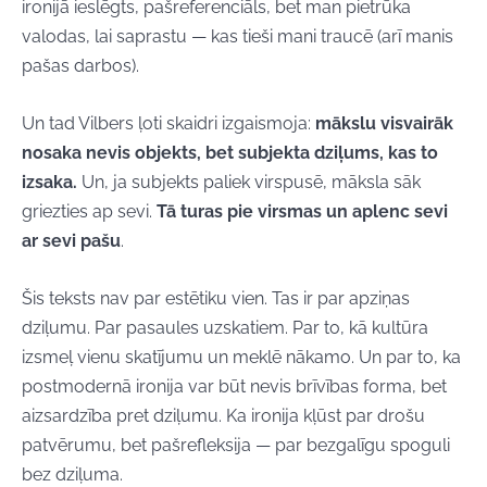
ironijā ieslēgts, pašreferenciāls, bet man pietrūka
valodas, lai saprastu — kas tieši mani traucē (arī manis
pašas darbos).
Un tad Vilbers ļoti skaidri izgaismoja:
mākslu visvairāk
nosaka nevis objekts, bet subjekta dziļums, kas to
izsaka.
Un, ja subjekts paliek virspusē, māksla sāk
griezties ap sevi.
Tā turas pie virsmas un aplenc sevi
ar sevi pašu
.
Šis teksts nav par estētiku vien. Tas ir par apziņas
dziļumu. Par pasaules uzskatiem. Par to, kā kultūra
izsmeļ vienu skatījumu un meklē nākamo. Un par to, ka
postmodernā ironija var būt nevis brīvības forma, bet
aizsardzība pret dziļumu. Ka ironija kļūst par drošu
patvērumu, bet pašrefleksija — par bezgalīgu spoguli
bez dziļuma.