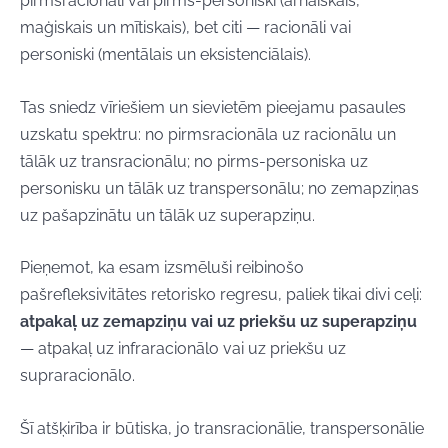
pirmsracionāli vai pirms-personiski (arhaiskais,
maģiskais un mītiskais), bet citi — racionāli vai
personiski (mentālais un eksistenciālais).
Tas sniedz vīriešiem un sievietēm pieejamu pasaules
uzskatu spektru: no pirmsracionāla uz racionālu un
tālāk uz transracionālu; no pirms-personiska uz
personisku un tālāk uz transpersonālu; no zemapziņas
uz pašapzinātu un tālāk uz superapziņu.
Pieņemot, ka esam izsmēluši reibinošo
pašrefleksivitātes retorisko regresu, paliek tikai divi ceļi:
atpakaļ uz zemapziņu vai uz priekšu uz superapziņu
— atpakaļ uz infraracionālo vai uz priekšu uz
supraracionālo.
Šī atšķirība ir būtiska, jo transracionālie, transpersonālie