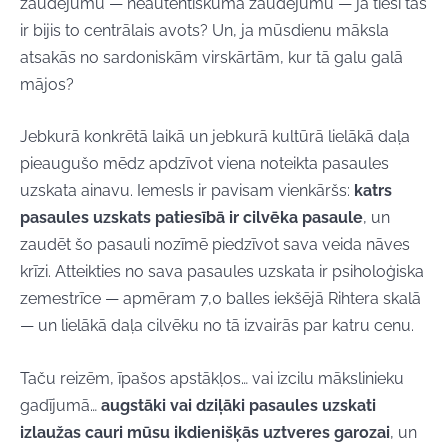
zaudējumu — neautentiskuma zaudējumu — ja tieši tas
ir bijis to centrālais avots? Un, ja mūsdienu māksla
atsakās no sardoniskām virskārtām, kur tā galu galā
mājos?
Jebkurā konkrētā laikā un jebkurā kultūrā lielākā daļa
pieaugušo mēdz apdzīvot viena noteikta pasaules
uzskata ainavu. Iemesls ir pavisam vienkāršs:
katrs
pasaules uzskats patiesībā ir cilvēka pasaule
, un
zaudēt šo pasauli nozīmē piedzīvot sava veida nāves
krīzi. Atteikties no sava pasaules uzskata ir psiholoģiska
zemestrīce — apmēram 7,0 balles iekšējā Rihtera skalā
— un lielākā daļa cilvēku no tā izvairās par katru cenu.
Taču reizēm, īpašos apstākļos… vai izcilu mākslinieku
gadījumā…
augstāki vai dziļāki pasaules uzskati
izlaužas cauri mūsu ikdienišķās uztveres garozai
, un