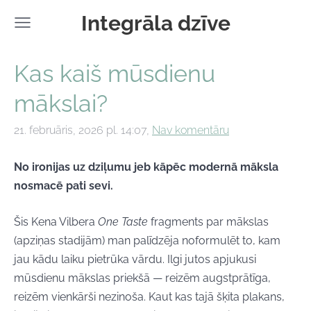
Integrāla dzīve
Kas kaiš mūsdienu
mākslai?
21. februāris, 2026 pl. 14:07,
Nav komentāru
No ironijas uz dziļumu jeb kāpēc modernā māksla
nosmacē pati sevi.
Šis Kena Vilbera
One Taste
fragments par mākslas
(apziņas stadijām) man palīdzēja noformulēt to, kam
jau kādu laiku pietrūka vārdu. Ilgi jutos apjukusi
mūsdienu mākslas priekšā — reizēm augstprātīga,
reizēm vienkārši nezinoša. Kaut kas tajā šķita plakans,