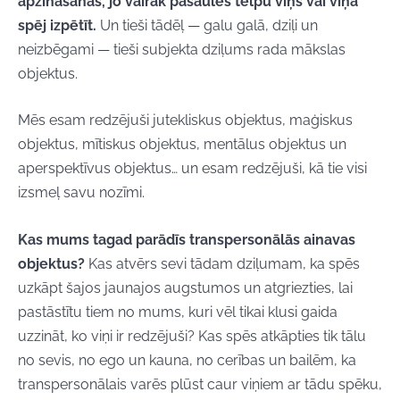
apzināšanās, jo vairāk pasaules telpu viņš vai viņa
spēj izpētīt.
Un tieši tādēļ — galu galā, dziļi un
neizbēgami — tieši subjekta dziļums rada mākslas
objektus.
Mēs esam redzējuši jutekliskus objektus, maģiskus
objektus, mītiskus objektus, mentālus objektus un
aperspektīvus objektus… un esam redzējuši, kā tie visi
izsmeļ savu nozīmi.
Kas mums tagad parādīs transpersonālās ainavas
objektus?
Kas atvērs sevi tādam dziļumam, ka spēs
uzkāpt šajos jaunajos augstumos un atgriezties, lai
pastāstītu tiem no mums, kuri vēl tikai klusi gaida
uzzināt, ko viņi ir redzējuši? Kas spēs atkāpties tik tālu
no sevis, no ego un kauna, no cerības un bailēm, ka
transpersonālais varēs plūst caur viņiem ar tādu spēku,