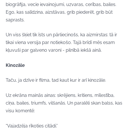
biogrāfija, vecie ievainojumi, uzvaras, cerības, bailes.
Ego, kas salīdzina, aizstāvas, grib piederēt, grib būt
saprasts.
Un viss šķiet tik īsts un pārliecinošs, ka aizmirstas: tā ir
tikai viena versija par notiekošo. Tajā brīdī mēs esam
kļuvuši par galveno varoni - pilnībā iekšā ainā.
Kinozāle
Taču, ja dzīve ir filma, tad kaut kur ir arī kinozāle.
Uz ekrāna mainās ainas: skrējiens, kritiens, mīlestība,
cīņa, bailes, triumfs, vilšanās. Un paralēli skan balss, kas
visu komentē:
“Vajadzēja rīkoties citādi.”