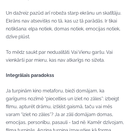
Un dažreiz pazūd arī robeža starp ekrānu un skatītāju.
Ekrāns nav atsevišķs no tā, kas uz tā parādās. Ir tikai
notikšana: elpa notiek, domas notiek, emocijas notiek,
dzīve plūst.
To mēdz saukt par nedualitāti. Vai Vienu garšu. Vai
vienkārši par mieru, kas nav atkarīgs no sižeta.
Integrālais paradokss
Ja turpinām kino metaforu, bieži domājam, ka
garīgums nozīmē “piecelties un iziet no zāles”: izbeigt
filmu, apturēt drāmu, izšķīst gaismā, taču vai mēs
varam “iziet no zāles”? Ja ar zāli domājam domas,
emocijas, personību, pasauli - tad nē. Kamēr dzīvojam,
filma turpinās. Apziņa turpina izpausties kā forma.