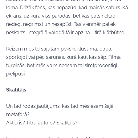
loma. Drīzāk fons, kas nepazūd, kad mainās saturs. Kā
ekrāns, uz kura viss parādās, bet kas pats nekad
nedeg, negrimst un nesaplīst. Tas vienmēr paliek
neskarts. Integrālā valodā tā ir apziņa - tīrā klātbūtne.
Reizēm mēs to sajūtam pēkšņi: klusumā, dabā,
sportojot vai pēc sarunas, kurā kaut kas sāp. Filma
turpinās, bet mēs vairs neesam tai simtprocentīgi
pielipuši.
Skatītājs
Un tad rodas jautājums: kas tad mēs esam šajā
metaforā?
Aktieris? Titru autors? Skatītājs?