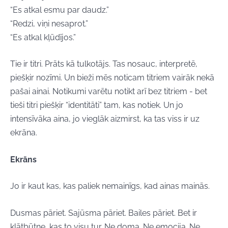
“Es atkal esmu par daudz.”
“Redzi, viņi nesaprot.”
“Es atkal kļūdījos.”
Tie ir titri. Prāts kā tulkotājs. Tas nosauc, interpretē,
piešķir nozīmi. Un bieži mēs noticam titriem vairāk nekā
pašai ainai. Notikumi varētu notikt arī bez titriem - bet
tieši titri piešķir “identitāti” tam, kas notiek. Un jo
intensīvāka aina, jo vieglāk aizmirst, ka tas viss ir uz
ekrāna.
Ekrāns
Jo ir kaut kas, kas paliek nemainīgs, kad ainas mainās.
Dusmas pāriet. Sajūsma pāriet. Bailes pāriet. Bet ir
klātbūtne, kas to visu tur. Ne doma. Ne emocija. Ne