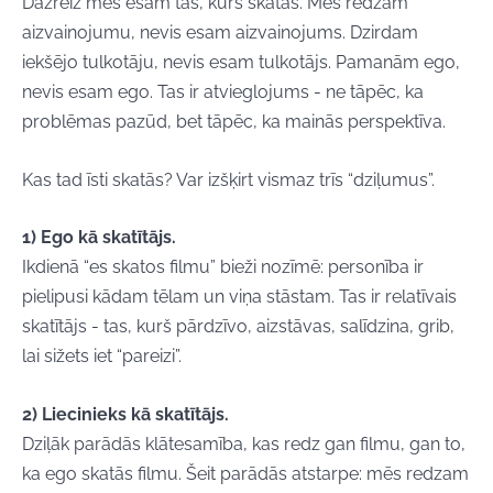
Dažreiz mēs esam tas, kurš skatās. Mēs redzam
aizvainojumu, nevis esam aizvainojums. Dzirdam
iekšējo tulkotāju, nevis esam tulkotājs. Pamanām ego,
nevis esam ego. Tas ir atvieglojums - ne tāpēc, ka
problēmas pazūd, bet tāpēc, ka mainās perspektīva.
Kas tad īsti skatās? Var izšķirt vismaz trīs “dziļumus”.
1) Ego kā skatītājs.
Ikdienā “es skatos filmu” bieži nozīmē: personība ir
pielipusi kādam tēlam un viņa stāstam. Tas ir relatīvais
skatītājs - tas, kurš pārdzīvo, aizstāvas, salīdzina, grib,
lai sižets iet “pareizi”.
2) Liecinieks kā skatītājs.
Dziļāk parādās klātesamība, kas redz gan filmu, gan to,
ka ego skatās filmu. Šeit parādās atstarpe: mēs redzam