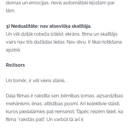
domas un emocijas, nevis automātiski kļūstam par
tām.
3) Nedualitāte: nav atsevišķa skatītāja.
Un vēl dziļāk robeža izšķīst: ekrāns, filma un skatītājs
vairs nav trīs dažādas lietas. Nav divu. Ir tikai notikšana
apziņā.
Režisors
Un tomēr… ir vēl viens slānis.
Daļa filmas ir rakstīta sen: bērnības lomas, aizsardzības
mehānismi, ēnas, attīstības posmi. Arī kolektīvie stāsti,
kuros piedalāmies pat nemanot. Tāpēc reizēm šķiet, ka
filma “rakstās pati”. Un varbūt tā arī ir.