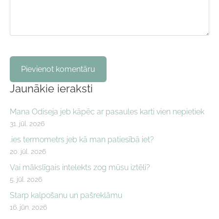
Jaunākie ieraksti
Mana Odiseja jeb kāpēc ar pasaules karti vien nepietiek
31. jūl. 2026
.ies termometrs jeb kā man patiesībā iet?
20. jūl. 2026
Vai mākslīgais intelekts zog mūsu iztēli?
5. jūl. 2026
Starp kalpošanu un pašreklāmu
16. jūn. 2026