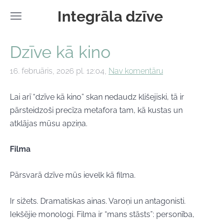
Integrāla dzīve
Dzīve kā kino
16. februāris, 2026 pl. 12:04,
Nav komentāru
Lai arī “dzīve kā kino” skan nedaudz klišejiski, tā ir
pārsteidzoši precīza metafora tam, kā kustas un
atklājas mūsu apziņa.
Filma
Pārsvarā dzīve mūs ievelk kā filma.
Ir sižets. Dramatiskas ainas. Varoņi un antagonisti.
Iekšējie monologi. Filma ir “mans stāsts”: personība,