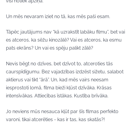
visi notiek apziņā.
Un mēs nevaram iziet no tā, kas mēs paši esam.
Tāpēc jautājums nav “kā uzrakstīt labāku filmu”, bet vai
es atceros, ka sēžu kinozālē? Vai es atceros, ka esmu
pats ekrāns? Un vai es spēju palikt zālē?
Nevis bēgt no dzīves, bet dzīvot to, atceroties tās
caurspīdīgumu. Bez vajadzības izdzēst sižetu, salabot
aktierus vai tikt “ārā”. Un, kad mēs vairs neesam
iesprostoti lomā, filma bieži kļūst dzīvāka. Krāsas
intensīvākas. Attiecības īstākas. Kustība brīvāka.
Jo neviens mūs nesauca kļūt par šīs filmas perfekto
varoni, tikai atcerēties - kas ir tas, kas skatās?!