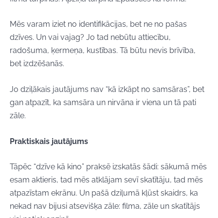
Mēs varam iziet no identifikācijas, bet ne no pašas
dzīves. Un vai vajag? Jo tad nebūtu attiecību,
radošuma, ķermeņa, kustības. Tā būtu nevis brīvība,
bet izdzēšanās.
Jo dziļākais jautājums nav “kā izkāpt no samsāras”, bet
gan atpazīt, ka samsāra un nirvāna ir viena un tā pati
zāle.
Praktiskais jautājums
Tāpēc “dzīve kā kino” praksē izskatās šādi: sākumā mēs
esam aktieris, tad mēs atklājam sevī skatītāju, tad mēs
atpazīstam ekrānu. Un pašā dziļumā kļūst skaidrs, ka
nekad nav bijusi atsevišķa zāle: filma, zāle un skatītājs