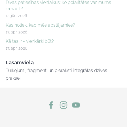
Divas patiesības vienlaikus: ko polaritātes var mums
iemācīt?
12. jūn. 2026
Kas notiek, kad mēs apstājamies?
17. apr. 2026
Kā tas ir - vienkārši būt?
17. apr. 2026
Lasāmviela
Tulkojumi, fragmenti un pieraksti integrālas dzīves
praksei.