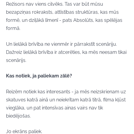
Režisors nav viens cilvēks. Tas var būt mūsu
bezapziņas rokraksts, attīstības struktūras, kas mūs
formē, un dziļākā līmenī - pats Absolūts, kas spēlējas
formā.
Un lielākā brīvība ne vienmēr ir pārrakstīt scenāriju.
Dažreiz lielākā brīvība ir atcerēties, ka mēs neesam tikai
scenārijs.
Kas notiek, ja paliekam zālē?
Reizēm notiek kas interesants - ja mēs neizskrienam uz
skatuves katrā ainā un neiekrītam katrā titrā, filma kļūst
vieglāka, un pat intensīvas ainas vairs nav tik
biedējošas.
Jo ekrāns paliek.