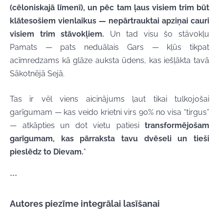
(cēloniskajā līmenī), un pēc tam ļaus visiem trim būt
klātesošiem vienlaikus — nepārtrauktai apziņai cauri
visiem trim stāvokļiem.
Un tad visu šo stāvokļu
Pamats — pats neduālais Gars — kļūs tikpat
acīmredzams kā glāze auksta ūdens, kas iešļākta tavā
Sākotnējā Sejā.
Tas ir vēl viens aicinājums ļaut tikai tulkojošai
garīgumam — kas veido krietni virs 90% no visa “tirgus”
— atkāpties un dot vietu patiesi
transformējošam
garīgumam, kas pārraksta tavu dvēseli un tieši
pieslēdz to Dievam.
"
***
Autores piezīme integrālai lasīšanai