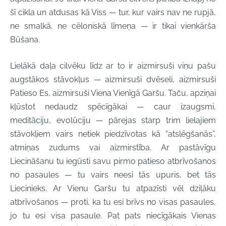
šī cikla un atdusas kā Viss — tur, kur vairs nav ne rupjā,
ne smalkā, ne cēloniskā līmeņa — ir tikai vienkārša
Būšana.
Lielākā daļa cilvēku līdz ar to ir aizmirsuši viņu pašu
augstākos stāvokļus — aizmirsuši dvēseli, aizmirsuši
Patieso Es, aizmirsuši Viena Vienīgā Garšu. Taču, apziņai
kļūstot nedaudz spēcīgākai — caur izaugsmi,
meditāciju, evolūciju — pārejas starp trim lielajiem
stāvokļiem vairs netiek piedzīvotas kā “atslēgšanās”,
atmiņas zudums vai aizmirstība. Ar pastāvīgu
Liecināšanu tu iegūsti savu pirmo patieso atbrīvošanos
no pasaules — tu vairs neesi tās upuris, bet tās
Liecinieks. Ar Vienu Garšu tu atpazīsti vēl dziļāku
atbrīvošanos — proti, ka tu esi brīvs no visas pasaules,
jo tu esi visa pasaule. Pat pats niecīgākais Vienas