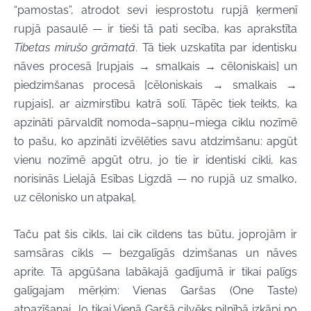
“pamostas”, atrodot sevi iesprostotu rupjā ķermenī
rupjā pasaulē — ir tieši tā pati secība, kas aprakstīta
Tibetas mirušo grāmatā
. Tā tiek uzskatīta par identisku
nāves procesā [rupjais → smalkais → cēloniskais] un
piedzimšanas procesā [cēloniskais → smalkais →
rupjais], ar aizmirstību katrā solī. Tāpēc tiek teikts, ka
apzināti pārvaldīt nomoda–sapņu–miega ciklu nozīmē
to pašu, ko apzināti izvēlēties savu atdzimšanu: apgūt
vienu nozīmē apgūt otru, jo tie ir identiski cikli, kas
norisinās Lielajā Esības Ligzdā — no rupjā uz smalko,
uz cēlonisko un atpakaļ.
Taču pat šis cikls, lai cik cildens tas būtu, joprojām ir
samsāras cikls — bezgalīgās dzimšanas un nāves
aprite. Tā apgūšana labākajā gadījumā ir tikai palīgs
galīgajam mērķim: Vienas Garšas (One Taste)
atpazīšanai. Jo tikai Vienā Garšā cilvēks pilnībā izkāpj no