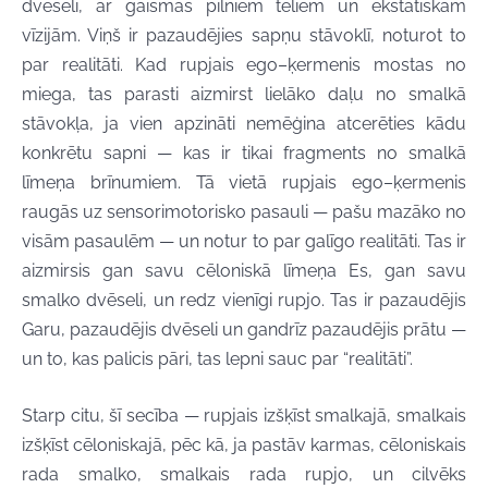
dvēseli, ar gaismas pilniem tēliem un ekstātiskām
vīzijām. Viņš ir pazaudējies sapņu stāvoklī, noturot to
par realitāti. Kad rupjais ego–ķermenis mostas no
miega, tas parasti aizmirst lielāko daļu no smalkā
stāvokļa, ja vien apzināti nemēģina atcerēties kādu
konkrētu sapni — kas ir tikai fragments no smalkā
līmeņa brīnumiem. Tā vietā rupjais ego–ķermenis
raugās uz sensorimotorisko pasauli — pašu mazāko no
visām pasaulēm — un notur to par galīgo realitāti. Tas ir
aizmirsis gan savu cēloniskā līmeņa Es, gan savu
smalko dvēseli, un redz vienīgi rupjo. Tas ir pazaudējis
Garu, pazaudējis dvēseli un gandrīz pazaudējis prātu —
un to, kas palicis pāri, tas lepni sauc par “realitāti”.
Starp citu, šī secība — rupjais izšķīst smalkajā, smalkais
izšķīst cēloniskajā, pēc kā, ja pastāv karmas, cēloniskais
rada smalko, smalkais rada rupjo, un cilvēks