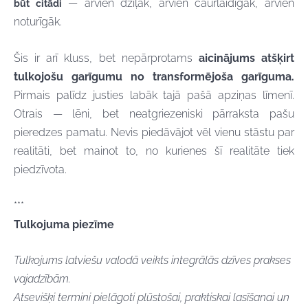
— arvien dziļāk, arvien caurlaidīgāk, arvien
būt citādi
noturīgāk.
Šis ir arī kluss, bet nepārprotams
aicinājums atšķirt
tulkojošu garīgumu no transformējoša garīguma.
Pirmais palīdz justies labāk tajā pašā apziņas līmenī.
Otrais — lēni, bet neatgriezeniski pārraksta pašu
pieredzes pamatu. Nevis piedāvājot vēl vienu stāstu par
realitāti, bet mainot to, no kurienes šī realitāte tiek
piedzīvota.
***
Tulkojuma piezīme
Tulkojums latviešu valodā veikts integrālās dzīves prakses
vajadzībām.
Atsevišķi termini pielāgoti plūstošai, praktiskai lasīšanai un