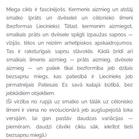
Miega cikls ir fascinējošs. Ķermenis aizmieg un atstāj
smalko (prāts un dvēsele) un cēlonisko līmeni
(bezformas Liecinieks). Tātad, ķermenim aizmiegot,
smalkais prāts un dvēsele spilgti izpaužas sapņos —
vīzijās, tēlos un reizēm arhetipiskos apskaidrojumos.
Tas ir raksturīgais sapņu stāvoklis. Kādā brīdī arī
smalkais līmenis aizmieg — prāts aizmieg, dvēsele
aizmieg — un paliek tikai bezformība jeb dziļais
bezsapņu miegs, kas patiesībā ir Liecinieks jeb
pirmatnējais Patiesais Es savā kailajā būtībā, bez
jebkādiem objektiem.
(Šī virzība no rupjā uz smalko un tālāk uz cēlonisko
līmeni ir viena no evolucionārā jeb augšupejošā loka
versijām, lai gan pastāv daudzas variācijas —
piemēram, daudzi cilvēki ciklu sāk, iekrītot tieši
bezsapņu miegā.)