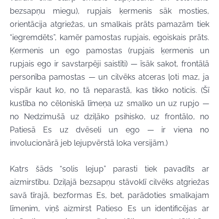
bezsapņu miegu), rupjais ķermenis sāk mosties,
orientācija atgriežas, un smalkais prāts pamazām tiek
“iegremdēts”, kamēr pamostas rupjais, egoiskais prāts.
Ķermenis un ego pamostas (rupjais ķermenis un
rupjais ego ir savstarpēji saistīti) — īsāk sakot, frontālā
personība pamostas — un cilvēks atceras ļoti maz, ja
vispār kaut ko, no tā neparastā, kas tikko noticis. (Šī
kustība no cēloniskā līmeņa uz smalko un uz rupjo —
no Nedzimušā uz dziļāko psihisko, uz frontālo, no
Patiesā Es uz dvēseli un ego — ir viena no
involucionārā jeb lejupvērstā loka versijām.)
Katrs šāds “solis lejup” parasti tiek pavadīts ar
aizmirstību. Dziļajā bezsapņu stāvoklī cilvēks atgriežas
savā tīrajā, bezformas Es, bet, parādoties smalkajam
līmenim, viņš aizmirst Patieso Es un identificējas ar