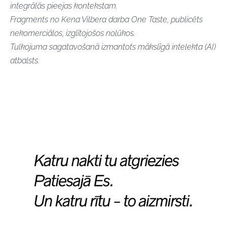
integrālās pieejas kontekstam.
Fragments no Kena Vilbera darba One Taste, publicēts
nekomerciālos, izglītojošos nolūkos.
Tulkojuma sagatavošanā izmantots mākslīgā intelekta (AI)
atbalsts.