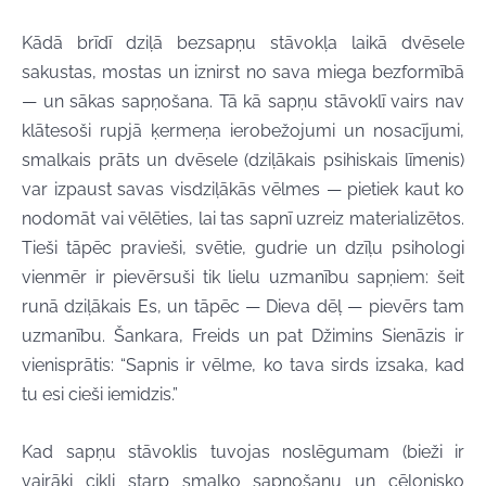
Kādā brīdī dziļā bezsapņu stāvokļa laikā dvēsele
sakustas, mostas un iznirst no sava miega bezformībā
— un sākas sapņošana. Tā kā sapņu stāvoklī vairs nav
klātesoši rupjā ķermeņa ierobežojumi un nosacījumi,
smalkais prāts un dvēsele (dziļākais psihiskais līmenis)
var izpaust savas visdziļākās vēlmes — pietiek kaut ko
nodomāt vai vēlēties, lai tas sapnī uzreiz materializētos.
Tieši tāpēc pravieši, svētie, gudrie un dzīļu psihologi
vienmēr ir pievērsuši tik lielu uzmanību sapņiem: šeit
runā dziļākais Es, un tāpēc — Dieva dēļ — pievērs tam
uzmanību. Šankara, Freids un pat Džimins Sienāzis ir
vienisprātis: “Sapnis ir vēlme, ko tava sirds izsaka, kad
tu esi cieši iemidzis.”
Kad sapņu stāvoklis tuvojas noslēgumam (bieži ir
vairāki cikli starp smalko sapņošanu un cēlonisko