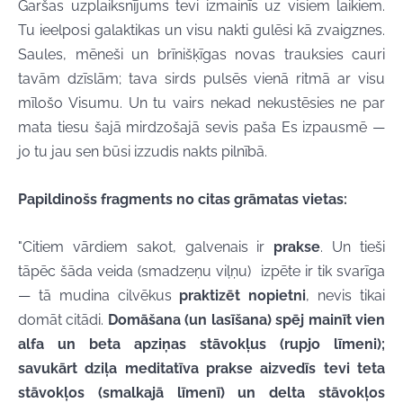
Garšas uzplaiksnījums tevi izmainīs uz visiem laikiem.
Tu ieelposi galaktikas un visu nakti gulēsi kā zvaigznes.
Saules, mēneši un brīnišķīgas novas trauksies cauri
tavām dzīslām; tava sirds pulsēs vienā ritmā ar visu
mīlošo Visumu. Un tu vairs nekad nekustēsies ne par
mata tiesu šajā mirdzošajā sevis paša Es izpausmē —
jo tu jau sen būsi izzudis nakts pilnībā.
Papildinošs fragments no citas grāmatas vietas:
"Citiem vārdiem sakot, galvenais ir
prakse
. Un tieši
tāpēc šāda veida (smadzeņu viļņu)
izpēte
ir tik svarīga
— tā mudina cilvēkus
praktizēt nopietni
, nevis tikai
domāt citādi.
Domāšana (un lasīšana) spēj mainīt vien
alfa un beta apziņas stāvokļus (rupjo līmeni);
savukārt dziļa meditatīva prakse aizvedīs tevi teta
stāvokļos (smalkajā līmenī) un delta stāvokļos