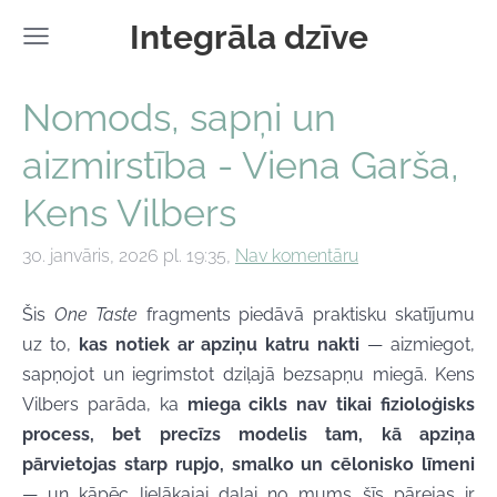
Integrāla dzīve
Nomods, sapņi un
aizmirstība - Viena Garša,
Kens Vilbers
30. janvāris, 2026 pl. 19:35,
Nav komentāru
Šis
One Taste
fragments piedāvā praktisku skatījumu
uz to,
kas notiek ar apziņu katru nakti
— aizmiegot,
sapņojot un iegrimstot dziļajā bezsapņu miegā. Kens
Vilbers parāda, ka
miega cikls nav tikai fizioloģisks
process, bet precīzs modelis tam, kā apziņa
pārvietojas starp rupjo, smalko un cēlonisko līmeni
— un kāpēc lielākajai daļai no mums šīs pārejas ir