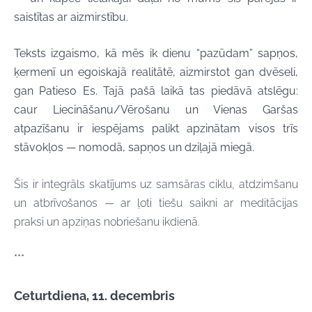
saistītas ar aizmirstību.
Teksts izgaismo, kā mēs ik dienu “pazūdam” sapņos,
ķermenī un egoiskajā realitātē, aizmirstot gan dvēseli,
gan Patieso Es. Tajā pašā laikā tas piedāvā atslēgu:
caur Liecināšanu/Vērošanu un Vienas Garšas
atpazīšanu ir iespējams palikt apzinātam visos trīs
stāvokļos — nomodā, sapņos un dziļajā miegā.
Šis ir integrāls skatījums uz samsāras ciklu, atdzimšanu
un atbrīvošanos — ar ļoti tiešu saikni ar meditācijas
praksi un apziņas nobriešanu ikdienā.
***
Ceturtdiena, 11. decembris