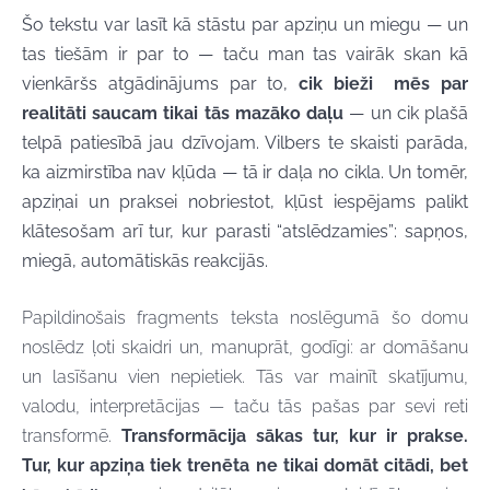
Šo tekstu var lasīt kā stāstu par apziņu un miegu — un
tas tiešām ir par to — taču man tas vairāk skan kā
vienkāršs atgādinājums par to,
cik bieži mēs par
realitāti saucam tikai tās mazāko daļu
— un cik plašā
telpā patiesībā jau dzīvojam. Vilbers te skaisti parāda,
ka aizmirstība nav kļūda — tā ir daļa no cikla. Un tomēr,
apziņai un praksei nobriestot, kļūst iespējams palikt
klātesošam arī tur, kur parasti “atslēdzamies”: sapņos,
miegā, automātiskās reakcijās.
Papildinošais fragments teksta noslēgumā šo domu
noslēdz ļoti skaidri un, manuprāt, godīgi: ar domāšanu
un lasīšanu vien nepietiek. Tās var mainīt skatījumu,
valodu, interpretācijas — taču tās pašas par sevi reti
transformē.
Transformācija sākas tur, kur ir prakse.
Tur, kur apziņa tiek trenēta ne tikai domāt citādi, bet