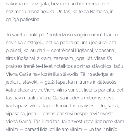
sākuma un bez gala, bez ceļa un bez mērķa, bez
nozīmes un bez nolūka. Un tas, kā teica Ramana, ir
galīgā patiesība.
To varētu saukt par “noslēdzošo vingrinājumu”. Dari to
nevis kā aizstājēju, bet kā papildinājumu jebkurai citai
praksei, ko jau dari — centrējošai lūgšanai, vipasanai,
sirds lūgšanai, zikram, zazenam, jogai utt. Visas šīs
prakses trenē tevi ieiet noteiktos apziņas stāvokļos, taču
Viena Garša nav konkrēts stāvoklis. Tā ir saderīga ar
jebkuru stāvokli — gluži tāpat kā mitrums ir klātesošs
katrā okeāna vilnī. Viens vilnis var būt lielāks par citu, bet
tas nav mitrāks. Viena Garša ir ūdens mitrums, nevis
kāds īpašs vilnis. Tāpēc konkrētas prakses — lūgšana,
vipasana, joga — pašas par sevi nespēj tevi “ievest”
Vienā Garšā. Tās ir radītas, lai aizvestu tevi līdz noteiktam
vilnim — parasti līdz ļoti lielam vilnim — un tas ir pilnīgi