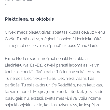
***
Piektdiena, 31. oktobris
Cilvēki mēdz pieļaut divas izplatītas kļūdas ceļā uz Vienu
Garšu. Pirmā notiek, mēģinot “sasniegt” Liecinieku. Otrā
— mēģinot no Liecinieka “pāriet” uz pašu Vienu Garšu.
Pirmā kļūda ir šāda: mēģinot nonākt kontaktā ar
Liecinieku (vai Es–Es), cilvēki parasti iedomājas, ka viņi
kaut ko ieraudzīs. Taču patiesībā tur nav nekā redzama.
Tu neredzi Liecinieku — tu esi Liecinieks visam, kas
parādās. Tu esi skaidrs un tīrs Redzētājs, nevis kaut kas,
ko var ieraudzīt. Mēģinājumi ieraudzīt Redzētāju kā kādu
īpašu gaismu, ekstāzi, svētlaimes vilni vai vīziju nozīmē
sajaukt objektus ar to, kas tos uztver. Viss, ko iespējams