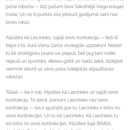
pašai robežai — līdz pašam tava Sākotnējā Vaiga kraujas
malai. Un no šī punkta viss jebkurā gadījumā vairs nav
tavās rokās.
Atpūties kā Liecinieks, sajūti sevis kontrakciju — tieši šī
telpa ir tā, kurā Viena Garša visvieglāk uzplaiksnī. Nedari
to kā stratēģisku praksi vai piepūli, bet ļauj tam notikt
nejauši un spontāni, dienas gaitā un nakts laikā, tādējādi
vienmēr stāvot uz sevis paša šokējošās atpazīšanas
robežas.
Tātad — šie ir soļi: Atpūties kā Liecinieks un sajūti sevis
kontrakciju. To darot, pamani: Liecinieks nav sevis
kontrakcija — tas ir apzināts par to. Liecinieks ir brīvs no
sevis kontrakcijas. Un tu esi Liecinieks. Kā Liecinieks tu
esi brīvs no sevis kontrakcijas. Atpūties šajā Brīvībā,