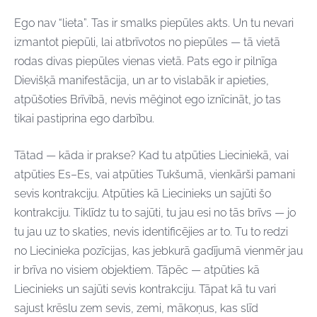
Ego nav “lieta”. Tas ir smalks piepūles akts. Un tu nevari
izmantot piepūli, lai atbrīvotos no piepūles — tā vietā
rodas divas piepūles vienas vietā. Pats ego ir pilnīga
Dievišķā manifestācija, un ar to vislabāk ir apieties,
atpūšoties Brīvībā, nevis mēģinot ego iznīcināt, jo tas
tikai pastiprina ego darbību.
Tātad — kāda ir prakse? Kad tu atpūties Lieciniekā, vai
atpūties Es–Es, vai atpūties Tukšumā, vienkārši pamani
sevis kontrakciju. Atpūties kā Liecinieks un sajūti šo
kontrakciju. Tiklīdz tu to sajūti, tu jau esi no tās brīvs — jo
tu jau uz to skaties, nevis identificējies ar to. Tu to redzi
no Liecinieka pozīcijas, kas jebkurā gadījumā vienmēr jau
ir brīva no visiem objektiem. Tāpēc — atpūties kā
Liecinieks un sajūti sevis kontrakciju. Tāpat kā tu vari
sajust krēslu zem sevis, zemi, mākoņus, kas slīd