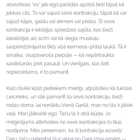
atsevišķais “es” jeb ego parādās apziņā tieši tāpat kā
jebkas cits. To var sajust sevis kontrakciju, tāpat kā var
sajust kājas, galdu vai akmeni vai pēdas. Šī sevis
kontrakcija ir iekšējas spriedzes sajūta, kas bieži
lokalizējas aiz acīm vai kā viegla muskuļu
sasprindzinājuma tīkls visā ķermeņa–prāta laukā. Tā ir
smalka, visaptveroša piepūle — kā nepārtraukta
savilkšanās pret pasauli. Un vienīgais, kas šeit
nepieciešams, ir to pamanīt.
Kad cilvēki kļūst pietiekami mierīgi, atpūšoties kā tukšais
Liecinieks, un sāk pamanīt šo sevis kontrakciju, bieži
rodas doma: lai nonāktu Vienā Garšā, man no tās ir jātiek
vaļā. Man jālikvidē ego. Taču tā ir otrā kļūda. Jo
mēģinājums atbrīvoties no sevis kontrakcijas to tikai
nostiprina. Mēs pieņemam, ka šī kontrakcija aizsedz
Garu, taču patiesībā tā ir viena no Gara izpausmēm —