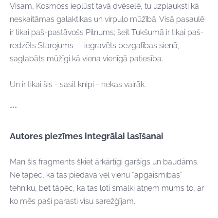
Visam, Kosmoss ieplūst tavā dvēselē, tu uzplauksti kā
neskaitāmas galaktikas un virpuļo mūžībā. Visā pasaulē
ir tikai paš-pastāvošs Pilnums; šeit Tukšumā ir tikai paš-
redzēts Starojums — iegravēts bezgalības sienā,
saglabāts mūžīgi kā viena vienīgā patiesība.
Un ir tikai šis - sasit knipi - nekas vairāk.
***
Autores piezīmes integrālai lasīšanai
Man šis fragments šķiet ārkārtīgi garšīgs un baudāms.
Ne tāpēc, ka tas piedāvā vēl vienu “apgaismības”
tehniku, bet tāpēc, ka tas ļoti smalki atņem mums to, ar
ko mēs paši parasti visu sarežģījam.