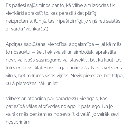
Es patiesi sajūsminos par to, kā Vilberam izdodas tik
vienkārši aprakstīt to, kas parasti šķiet pilnīgi
neizprotams. (Un jā, tas ir īpaši zīmīgi, jo viņš reti saistās
ar vārdu “vienkāršs”.)
Apziņas saplūšana, vienotība, apgaismība — lai kā mēs
to nosauktu — šeit tiek skaisti un simboliski aprakstīta
nevis kā īpašs sasniegums vai stāvoklis, bet kā kaut kas
ļoti vienkāršs, klātesošs un jau notiekošs. Nevis vēl viens
vilnis, bet mitrums visos viļņos. Nevis pieredze, bet telpa,
kurā pieredzes nāk un iet.
Vilbers arī atgādina par paradoksu: vienīgais, kas
patiesībā vēlas atbrīvoties no ego, ir pats ego. Un jo
vairāk mēs cenšamies no sevis “tikt vaļā”, jo vairāk sevi
nostiprinām.