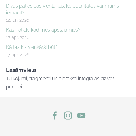
Divas patiesības vienlaikus: ko polaritātes var mums
iemācīt?
12. jūn. 2026
Kas notiek, kad mēs apstājamies?
17. apr. 2026
Kā tas ir - vienkārši būt?
17. apr. 2026
Lasāmviela
Tulkojumi, fragmenti un pieraksti integrālas dzīves
praksei.