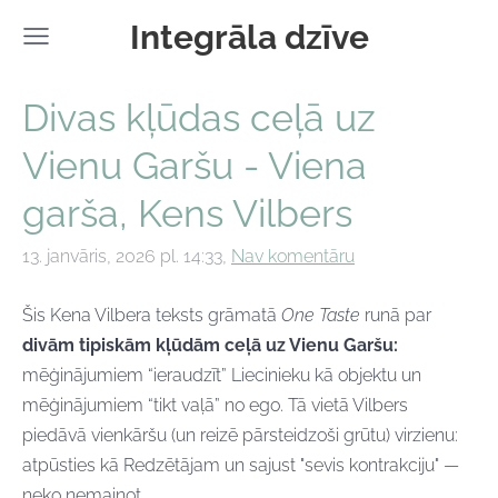
Integrāla dzīve
Divas kļūdas ceļā uz
Vienu Garšu - Viena
garša, Kens Vilbers
13. janvāris, 2026 pl. 14:33,
Nav komentāru
Šis Kena Vilbera teksts grāmatā
One Taste
runā par
divām tipiskām kļūdām ceļā uz Vienu Garšu:
mēģinājumiem “ieraudzīt” Liecinieku kā objektu un
mēģinājumiem “tikt vaļā” no ego. Tā vietā Vilbers
piedāvā vienkāršu (un reizē pārsteidzoši grūtu) virzienu:
atpūsties kā Redzētājam un sajust "sevis kontrakciju" —
neko nemainot.