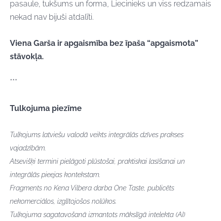
pasaule, tukšums un forma, Liecinieks un viss redzamais
nekad nav bijuši atdalīti.
Viena Garša ir apgaismība bez īpaša “apgaismota”
stāvokļa.
***
Tulkojuma piezīme
Tulkojums latviešu valodā veikts integrālās dzīves prakses
vajadzībām.
Atsevišķi termini pielāgoti plūstošai, praktiskai lasīšanai un
integrālās pieejas kontekstam.
Fragments no Kena Vilbera darba One Taste, publicēts
nekomerciālos, izglītojošos nolūkos.
Tulkojuma sagatavošanā izmantots mākslīgā intelekta (AI)