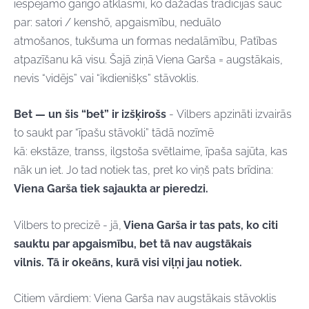
iespējamo garīgo atklāsmi, ko dažādās tradīcijās sauc
par: satori / kenshō, apgaismību, neduālo
atmošanos, tukšuma un formas nedalāmību, Patības
atpazīšanu kā visu. Šajā ziņā Viena Garša = augstākais,
nevis “vidējs” vai “ikdienišķs” stāvoklis.
Bet — un šis “bet” ir izšķirošs
- Vilbers apzināti izvairās
to saukt par “īpašu stāvokli” tādā nozīmē
kā: ekstāze, transs, ilgstoša svētlaime, īpaša sajūta, kas
nāk un iet. Jo tad notiek tas, pret ko viņš pats brīdina:
Viena Garša tiek sajaukta ar pieredzi.
Vilbers to precizē - jā,
Viena Garša ir tas pats, ko citi
sauktu par apgaismību, b
et tā nav augstākais
vilnis. Tā ir okeāns, kurā visi viļņi jau notiek.
Citiem vārdiem: Viena Garša nav augstākais stāvoklis