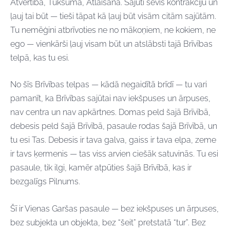
Atvērtībā, Tukšumā, Atlaišanā. Sajūti sevis kontrakciju un
ļauj tai būt — tieši tāpat kā ļauj būt visām citām sajūtām.
Tu nemēģini atbrīvoties ne no mākoņiem, ne kokiem, ne
ego — vienkārši ļauj visam būt un atslābsti tajā Brīvības
telpā, kas tu esi.
No šīs Brīvības telpas — kādā negaidītā brīdī — tu vari
pamanīt, ka Brīvības sajūtai nav iekšpuses un ārpuses,
nav centra un nav apkārtnes. Domas peld šajā Brīvībā,
debesis peld šajā Brīvībā, pasaule rodas šajā Brīvībā, un
tu esi Tas. Debesis ir tava galva, gaiss ir tava elpa, zeme
ir tavs ķermenis — tas viss arvien ciešāk satuvinās. Tu esi
pasaule, tik ilgi, kamēr atpūties šajā Brīvībā, kas ir
bezgalīgs Pilnums.
Šī ir Vienas Garšas pasaule — bez iekšpuses un ārpuses,
bez subjekta un objekta, bez “šeit” pretstatā “tur”. Bez