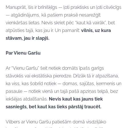
Manuprāt, šis ir brīnišķīgs — ļoti praktisks un ļoti cilvēcīgs
— atgādinājums, kā pašiem praksē nesarežģīt
vienkāršas lietas. Nevis skriet pēc “kaut kā vairāk”, bet
atpūsties tajā, kas jau ir. Un pamanīt:
vilnis, uz kura
stāvam, jau ir slapjš.
Par Vienu Garšu
Ar “Vienu Garšu” šeit netiek domāts īpašs garīgs
stāvoklis vai ekstātiska pieredze. Drīzāk tā ir atpazīšana,
ka viss, kas šobrīd notiek — domas, sajūtas, ķermenis un
pasaule — notiek vienā un tajā pašā apziņas telpā, bez
iekšējas atdalīšanās.
Nevis kaut kas jauns tiek
sasniegts, bet kaut kas lieks pārstāj traucēt.
Vilbers ar Vienu Garšu patiešām domā visdziļāko