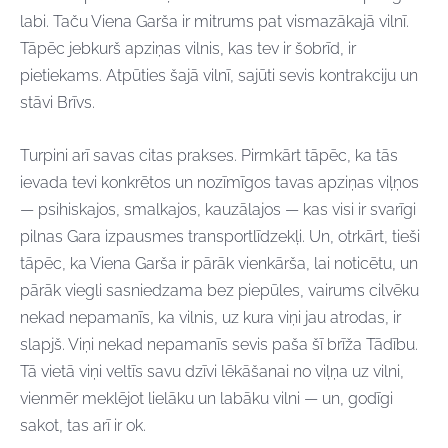
labi. Taču Viena Garša ir mitrums pat vismazākajā vilnī.
Tāpēc jebkurš apziņas vilnis, kas tev ir šobrīd, ir
pietiekams. Atpūties šajā vilnī, sajūti sevis kontrakciju un
stāvi Brīvs.
Turpini arī savas citas prakses. Pirmkārt tāpēc, ka tās
ievada tevi konkrētos un nozīmīgos tavas apziņas viļņos
— psihiskajos, smalkajos, kauzālajos — kas visi ir svarīgi
pilnas Gara izpausmes transportlīdzekļi. Un, otrkārt, tieši
tāpēc, ka Viena Garša ir pārāk vienkārša, lai noticētu, un
pārāk viegli sasniedzama bez piepūles, vairums cilvēku
nekad nepamanīs, ka vilnis, uz kura viņi jau atrodas, ir
slapjš. Viņi nekad nepamanīs sevis paša šī brīža Tādību.
Tā vietā viņi veltīs savu dzīvi lēkāšanai no viļņa uz vilni,
vienmēr meklējot lielāku un labāku vilni — un, godīgi
sakot, tas arī ir ok.