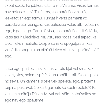
tikpat spoža kā jebkura cita forma Visumā. Visas formas
nav nekas cits kā Tukšums, kas parādās veidolā,
ieskaitot arī ego formu. Turklāt ir vērts pamanīt ko
paradoksālu: vienīgais, kas patiesībā vēlas atbrīvoties no
ego, ir pats ego. Gars mīl visu, kas parādās — tieši tādu,
kāds tas ir. Liecinieks mīl visu, kas rodas, tieši tāpēc, ka
Liecinieks ir neitrāls, bezpersonisks spoguļprāts, kas
vienādi atspoguļo un pilnībā ietver visu, kas parādās. Arī
ego.
Taču ego, pārliecināts, ka tas varētu kļūt vēl smalkāk
iesakņojies, nolemj spēlēt jaunu spēli — atbrīvoties pats
no sevis. Un kamēr šī spēle tiek spēlēta, ego, protams,
turpina pastāvēt. (Jo kurš gan cits šo spēli spēlētu?) Kā
jau sen norādīja Džuandzi: vai pati vēlme atbrīvoties no
ego nav ego izpausme?