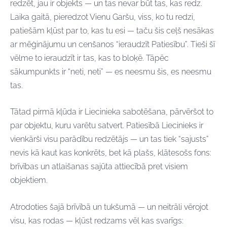
redzēt, jau ir objekts — un tas nevar būt tas, kas redz.
Laika gaitā, pieredzot Vienu Garšu, viss, ko tu redzi,
patiešām kļūst par to, kas tu esi — taču šis ceļš nesākas
ar mēģinājumu un cenšanos “ieraudzīt Patiesību”. Tieši šī
vēlme to ieraudzīt ir tas, kas to bloķē. Tāpēc
sākumpunkts ir “neti, neti” — es neesmu šis, es neesmu
tas.
Tātad pirmā kļūda ir Liecinieka sabotēšana, pārvēršot to
par objektu, kuru varētu satvert. Patiesībā Liecinieks ir
vienkārši visu parādību redzētājs — un tas tiek “sajusts”
nevis kā kaut kas konkrēts, bet kā plašs, klātesošs fons:
brīvības un atlaišanas sajūta attiecībā pret visiem
objektiem.
Atrodoties šajā brīvībā un tukšumā — un neitrāli vērojot
visu, kas rodas — kļūst redzams vēl kas svarīgs: