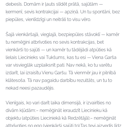
debesīs. Domām ir ļauts slīdēt prātā, sajūtām —
ķermenī, sevis kontrakcijai — apziņā. Un tu spontāni, bez
piepūles, vienlīdzīgi un neitrāli to visu vēro.
Šajā vienkāršajā, vieglajā, bezpiepūles stāvoklī — kamēr
tu nemēģini atbrīvoties no sevis kontrakcijas, bet
vienkārši to sajūti — un kamēr tu tādējādi atpūties kā
lielais Liecinieks vai Tukšums, kas tu esi — Viena Garša
var visvieglāk uzplaiksnīt pati. Nav nekā, ko tu varētu
izdarīt, lai izraisītu Vienu Garšu. Tā vienmēr jau ir pilnībā
klātesoša. Tā nav pagaidu darbību rezultāts, un tu to
nekad neesi pazaudējis.
Vienīgais, ko vari darīt laika dimensijā, ir izvairīties no
divām kļūdām:– nemēģināt ieraudzīt Liecinieku kā
objektu (atpūties Lieciniekā kā Redzētājā);– nemēģināt
atbrīvoties no ego (vienkārši sajūti to).Tas tevi aizvedīs līdz