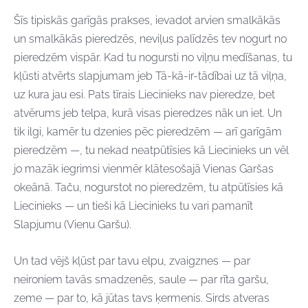
Šīs tipiskās garīgās prakses, ievadot arvien smalkākās
un smalkākās pieredzēs, neviļus palīdzēs tev nogurt no
pieredzēm vispār. Kad tu nogursti no viļņu medīšanas, tu
kļūsti atvērts slapjumam jeb Tā-kā-ir-tādībai uz tā viļņa,
uz kura jau esi. Pats tīrais Liecinieks nav pieredze, bet
atvērums jeb telpa, kurā visas pieredzes nāk un iet. Un
tik ilgi, kamēr tu dzenies pēc pieredzēm — arī garīgām
pieredzēm —, tu nekad neatpūtīsies kā Liecinieks un vēl
jo mazāk iegrimsi vienmēr klātesošajā Vienas Garšas
okeānā. Taču, nogurstot no pieredzēm, tu atpūtīsies kā
Liecinieks — un tieši kā Liecinieks tu vari pamanīt
Slapjumu (Vienu Garšu).
Un tad vējš kļūst par tavu elpu, zvaigznes — par
neironiem tavās smadzenēs, saule — par rīta garšu,
zeme — par to, kā jūtas tavs ķermenis. Sirds atveras