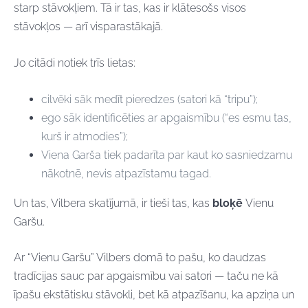
starp stāvokļiem. Tā ir tas, kas ir klātesošs visos
stāvokļos — arī visparastākajā.
Jo citādi notiek trīs lietas:
cilvēki sāk medīt pieredzes (satori kā “tripu”);
ego sāk identificēties ar apgaismību (“es esmu tas,
kurš ir atmodies”);
Viena Garša tiek padarīta par kaut ko sasniedzamu
nākotnē, nevis atpazīstamu tagad.
Un tas, Vilbera skatījumā, ir tieši tas, kas
bloķē
Vienu
Garšu.
Ar “Vienu Garšu” Vilbers domā to pašu, ko daudzas
tradīcijas sauc par apgaismību vai satori — taču ne kā
īpašu ekstātisku stāvokli, bet kā atpazīšanu, ka apziņa un